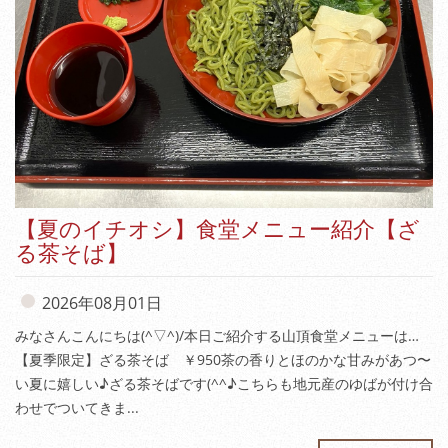
【夏のイチオシ】食堂メニュー紹介【ざ
る茶そば】
2026年08月01日
みなさんこんにちは(^▽^)/本日ご紹介する山頂食堂メニューは…
【夏季限定】ざる茶そば ￥950茶の香りとほのかな甘みがあつ〜
い夏に嬉しい♪ざる茶そばです(^^♪こちらも地元産のゆばが付け合
わせでついてきま...