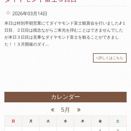
2026年03月14日
本日は特別早朝営業にてダイヤモンド富士観賞会を行いました♪１
日目、２日目は残念ながらご来光を拝むことはできませんでした
が本日３日目は見事なダイヤモンド富士を観ることができまし
た！！３月開催のダイ...
詳しくはこちら
カレンダー
5月
日
月
火
水
木
金
土