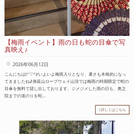
【梅雨イベント】雨の日も蛇の目傘で写
真映え♪
2026年06月12日
こんにちは(^▽^)/いよいよ梅雨入りとなり、暑さも本格的になっ
てきましたね♪身延山ロープウェイ山頂では梅雨の時期限定で蛇の
目傘を無料で貸し出しております。ジメジメした雨の日も、奥之
院までの道のりを蛇...
詳しくはこちら