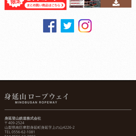
身延登山鉄道株式会社
〒409-2524
山梨県南巨摩郡身延町身延字上の山4226-2
TEL 0556-62-1081