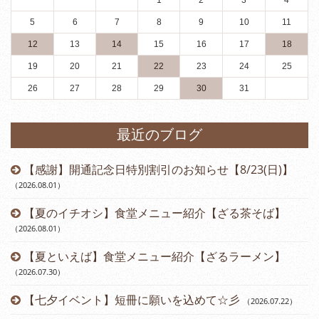
1
2
3
4
5
6
7
8
9
10
11
12
13
14
15
16
17
18
19
20
21
22
23
24
25
26
27
28
29
30
31
最近のブログ
【感謝】開通記念日特別割引のお知らせ【8/23(日)】
（2026.08.01
）
【夏のイチオシ】食堂メニュー紹介【ざる茶そば】
（2026.08.01
）
【夏といえば】食堂メニュー紹介【ざるラーメン】
（2026.07.30
）
【七夕イベント】短冊に願いを込めて☆彡
（2026.07.22
）