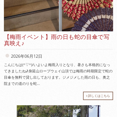
【梅雨イベント】雨の日も蛇の目傘で写
真映え♪
2026年06月12日
こんにちは(^▽^)/いよいよ梅雨入りとなり、暑さも本格的になっ
てきましたね♪身延山ロープウェイ山頂では梅雨の時期限定で蛇の
目傘を無料で貸し出しております。ジメジメした雨の日も、奥之
院までの道のりを蛇...
詳しくはこちら