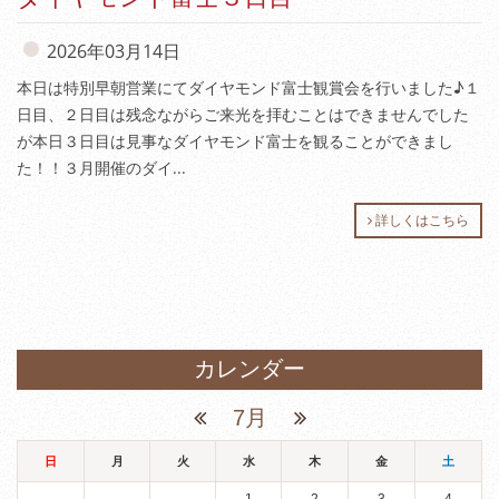
2026年03月14日
本日は特別早朝営業にてダイヤモンド富士観賞会を行いました♪１
日目、２日目は残念ながらご来光を拝むことはできませんでした
が本日３日目は見事なダイヤモンド富士を観ることができまし
た！！３月開催のダイ...
詳しくはこちら
カレンダー
7月
日
月
火
水
木
金
土