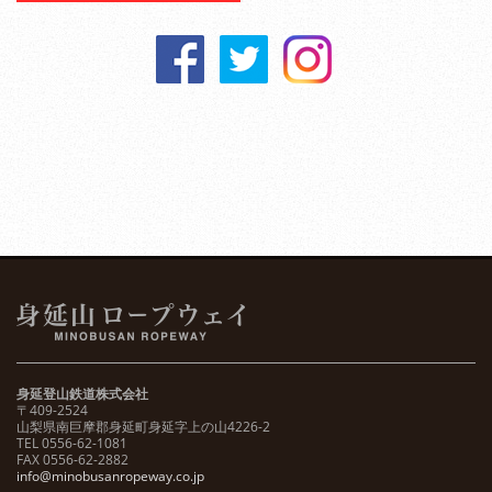
身延登山鉄道株式会社
〒409-2524
山梨県南巨摩郡身延町身延字上の山4226-2
TEL 0556-62-1081
FAX 0556-62-2882
info@minobusanropeway.co.jp