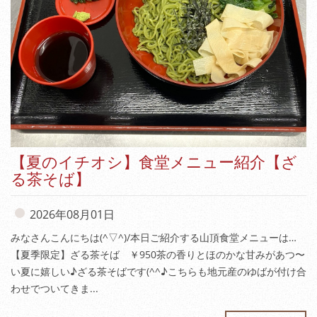
【夏のイチオシ】食堂メニュー紹介【ざ
る茶そば】
2026年08月01日
みなさんこんにちは(^▽^)/本日ご紹介する山頂食堂メニューは…
【夏季限定】ざる茶そば ￥950茶の香りとほのかな甘みがあつ〜
い夏に嬉しい♪ざる茶そばです(^^♪こちらも地元産のゆばが付け合
わせでついてきま...