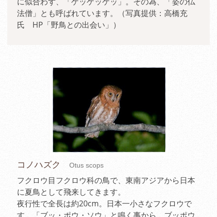
に似合わず、「ゲッゲッゲッ」。その為、「姿の仏
法僧」とも呼ばれています。（写真提供：高橋充
氏 HP「野鳥との出会い」）
コノハズク
Otus scops
フクロウ目フクロウ科の鳥で、東南アジアから日本
に夏鳥として飛来してきます。
夜行性で全長は約20cm。日本一小さなフクロウで
す。「ブッ・ポウ・ソウ」と鳴く事から、ブッポウ