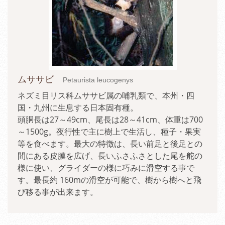
ムササビ
Petaurista leucogenys
ネズミ目リス科ムササビ属の哺乳類で、本州・四
国・九州に生息する日本固有種。
頭胴長は27～49cm、尾長は28～41cm、体重は700
～1500g。夜行性で主に樹上で生活し、種子・果実
等を食べます。最大の特徴は、長い前足と後足との
間にある皮膜を広げ、長いふさふさとした尾を舵の
様に使い、グライダーの様に巧みに滑空する事で
す。最長約 160mの滑空が可能で、樹から樹へと飛
び移る事が出来ます。