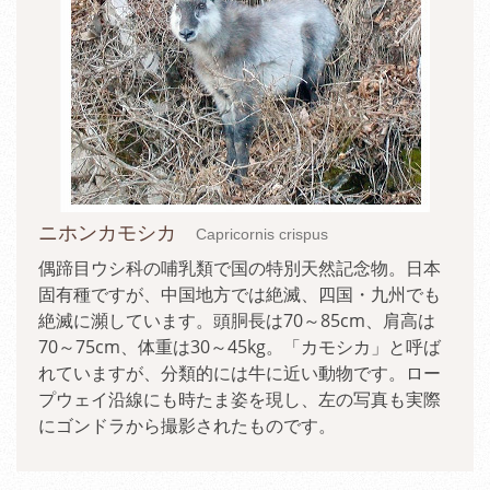
ニホンカモシカ
Capricornis crispus
偶蹄目ウシ科の哺乳類で国の特別天然記念物。日本
固有種ですが、中国地方では絶滅、四国・九州でも
絶滅に瀕しています。頭胴長は70～85cm、肩高は
70～75cm、体重は30～45kg。「カモシカ」と呼ば
れていますが、分類的には牛に近い動物です。ロー
プウェイ沿線にも時たま姿を現し、左の写真も実際
にゴンドラから撮影されたものです。