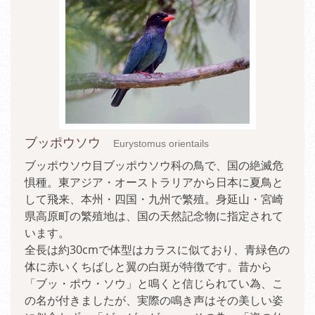
ブッポウソウ
Eurystomus orientails
ブッポウソウ目ブッポウソウ科の鳥で、国の絶滅危
惧種。東アジア・オーストラリアから日本に夏鳥と
して飛来、本州・四国・九州で繁殖。身延山・宮崎
県高原町の繁殖地は、国の天然記念物に指定されて
います。
全長は約30cmで体型はカラスに似ており、青緑色の
体に赤いくちばしと翼の白斑が特徴です。昔から
「ブッ・ポウ・ソウ」と鳴くと信じられてい為、こ
の名が付きましたが、実際の鳴き声はその美しい姿