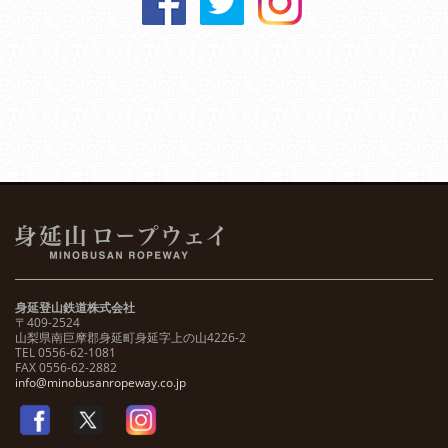
身延登山鉄道株式会社
〒409-2524
山梨県南巨摩郡身延町身延字上の山4226-2
TEL 0556-62-1081
FAX 0556-62-2882
info@minobusanropeway.co.jp