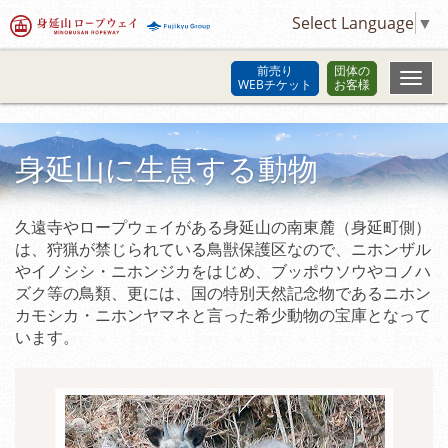
Select Language
▼
前売り
団体の
WEBチケット
お客様
身延山に生息する動物
久遠寺やロープウェイがある身延山の南東麓（身延町側）
は、狩猟が禁じられている鳥獣保護区なので、ニホンザル
やイノシシ・ニホンジカをはじめ、ブッポウソウやコノハ
ズク等の鳥類、更には、国の特別天然記念物であるニホン
カモシカ・ニホンヤマネと言った希少動物の宝庫となって
います。