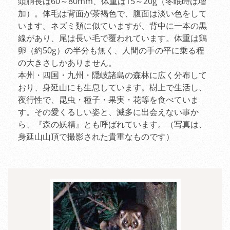
頭胴長は60～80mm、体重は15～20g（冬眠時は増
加）。体毛は背面が茶褐色で、腹面は淡い色をして
います。ネズミ類に似ていますが、背中に一本の黒
線があり、尾は長い毛で覆われています。体重は鶏
卵（約50g）の半分も無く、人間の手の平に乗る程
の大きさしかありません。
本州・四国・九州・隠岐諸島の森林に広く分布して
おり、身延山にも生息しています。樹上で生活し、
夜行性で、昆虫・種子・果実・花等を食べていま
す。その愛くるしい姿と、滅多に出会えない事か
ら、『森の妖精』とも呼ばれています。（写真は、
身延山山頂で撮影された貴重なものです）