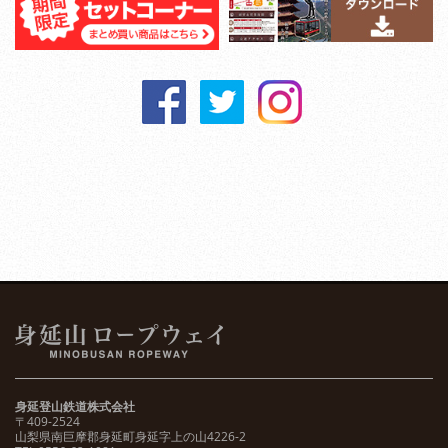
身延登山鉄道株式会社
〒409-2524
山梨県南巨摩郡身延町身延字上の山4226-2