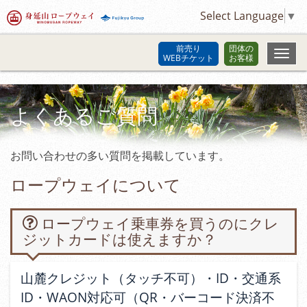
Select Language
▼
前売り
団体の
WEBチケット
お客様
よくあるご質問
お問い合わせの多い質問を掲載しています。
ロープウェイについて
ロープウェイ乗車券を買うのにクレ
ジットカードは使えますか？
山麓クレジット（タッチ不可）・ID・交通系
ID・WAON対応可（QR・バーコード決済不