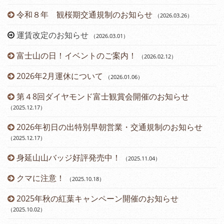
令和８年 観桜期交通規制のお知らせ
（2026.03.26
）
（2
運賃改定のお知らせ
（2026.03.01
）
富士山の日！イベントのご案内！
（2026.02.12
）
2026年2月運休について
（2026.01.06
）
第４8回ダイヤモンド富士観賞会開催のお知らせ
（2025.12.17
）
2026年初日の出特別早朝営業・交通規制のお知らせ
（2025.12.17
）
身延山山バッジ好評発売中！
（2025.11.04
）
（2
クマに注意！
（2025.10.18
）
（2
2025年秋の紅葉キャンペーン開催のお知らせ
（2025.10.02
）