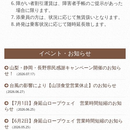
障がい者割引運賃は、障害者手帳のご提示があった
場合に限ります。
添乗員の方は、状況に応じて無賃扱いとなります。
終発は乗客状況に応じて随時延長致します。
イベント・お知らせ
山梨・静岡・長野県民感謝キャンペーン開催のお知ら
）
せ！
（2026.07.17
）
台風の影響により【山頂食堂営業休止】のお知らせ
（2026.06.27
）
（2
【7月1日】身延山ロープウェイ 営業時間短縮のお知
らせ
（2026.06.25
）
（2
【6月2日】身延山ロープウェイ 営業時間短縮のお知ら
せ
（2026.05.25
）