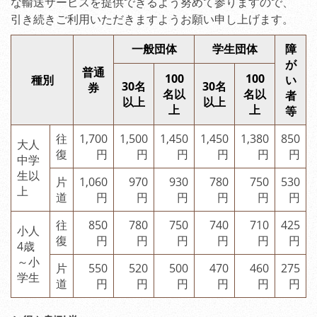
な輸送サービスを提供できるよう努めて参りますので、
引き続きご利用いただきますようお願い申し上げます。
一般団体
学生団体
障
が
普通
100
100
種別
い
30名
30名
券
名以
名以
者
以上
以上
上
上
等
往
1,700
1,500
1,450
1,450
1,380
850
大人
復
円
円
円
円
円
円
中学
生以
片
1,060
970
930
780
750
530
上
道
円
円
円
円
円
円
往
850
780
750
740
710
425
小人
復
円
円
円
円
円
円
4歳
～小
片
550
520
500
470
460
275
学生
道
円
円
円
円
円
円