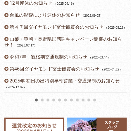
12月運休のお知らせ
（2025.09.16
）
台風の影響により運休のお知らせ
（2025.09.05
）
第４７回ダイヤモンド富士観賞会のお知らせ
（2025.08.28
）
山梨・静岡・長野県民感謝キャンペーン開催のお知ら
せ！
（2025.07.17
）
令和7年 観桜期交通規制のお知らせ
（2025.03.14
）
（2
第46回ダイヤモンド富士観賞会のお知らせ
（2025.01.22
）
2025年 初日の出特別早朝営業・交通規制のお知らせ
（2024.12.02
）