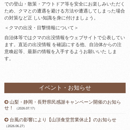
での登山・散策・アウトドア等を安全にお楽しみいただく
ため、クマとの遭遇を避ける方法や遭遇してしまった場合
の対策など正 しい知識を身に付けましょう。
＜クマの出没・目撃情報について＞
自治体等ではクマの出没情報をウェブサイトで公表してい
ます。直近の出没情報 を確認にする他、自治体からの注
意喚起等、最新の情報を入手するようお願いいた しま
す。
イベント・お知らせ
山梨・静岡・長野県民感謝キャンペーン開催のお知ら
）
せ！
（2026.07.17
）
台風の影響により【山頂食堂営業休止】のお知らせ
（2026.06.27
）