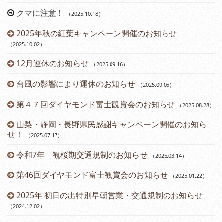
クマに注意！
（2025.10.18
）
（2
2025年秋の紅葉キャンペーン開催のお知らせ
（2025.10.02
）
12月運休のお知らせ
（2025.09.16
）
台風の影響により運休のお知らせ
（2025.09.05
）
第４７回ダイヤモンド富士観賞会のお知らせ
（2025.08.28
）
山梨・静岡・長野県民感謝キャンペーン開催のお知ら
せ！
（2025.07.17
）
令和7年 観桜期交通規制のお知らせ
（2025.03.14
）
（2
第46回ダイヤモンド富士観賞会のお知らせ
（2025.01.22
）
2025年 初日の出特別早朝営業・交通規制のお知らせ
（2024.12.02
）