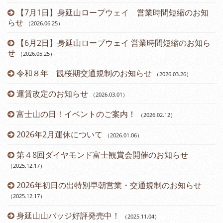
（2
【7月1日】身延山ロープウェイ 営業時間短縮のお知
らせ
（2026.06.25
）
（2
【6月2日】身延山ロープウェイ 営業時間短縮のお知ら
せ
（2026.05.25
）
令和８年 観桜期交通規制のお知らせ
（2026.03.26
）
（2
運賃改定のお知らせ
（2026.03.01
）
富士山の日！イベントのご案内！
（2026.02.12
）
2026年2月運休について
（2026.01.06
）
第４8回ダイヤモンド富士観賞会開催のお知らせ
（2025.12.17
）
2026年初日の出特別早朝営業・交通規制のお知らせ
（2025.12.17
）
身延山山バッジ好評発売中！
（2025.11.04
）
（2