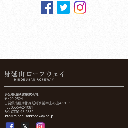
身延登山鉄道株式会社
〒409-2524
山梨県南巨摩郡身延町身延字上の山4226-2
TEL 0556-62-1081
FAX 0556-62-2882
info@minobusanropeway.co.jp