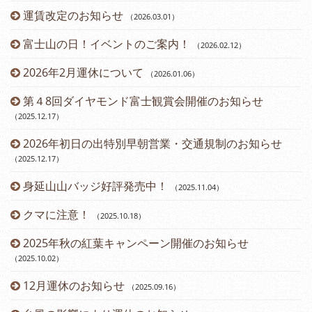
（2
運賃改定のお知らせ
（2026.03.01
）
富士山の日！イベントのご案内！
（2026.02.12
）
2026年2月運休について
（2026.01.06
）
第４8回ダイヤモンド富士観賞会開催のお知らせ
（2025.12.17
）
2026年初日の出特別早朝営業・交通規制のお知らせ
（2025.12.17
）
身延山山バッジ好評発売中！
（2025.11.04
）
（2
クマに注意！
（2025.10.18
）
（2
2025年秋の紅葉キャンペーン開催のお知らせ
（2025.10.02
）
12月運休のお知らせ
（2025.09.16
）