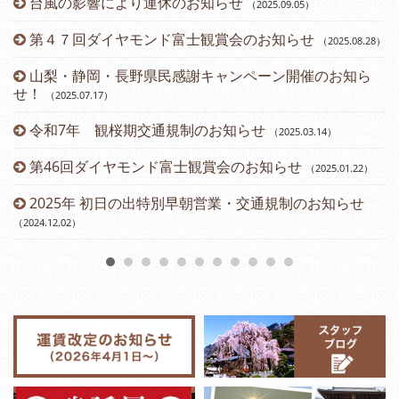
台風の影響により運休のお知らせ
（2025.09.05
）
第４７回ダイヤモンド富士観賞会のお知らせ
（2025.08.28
）
山梨・静岡・長野県民感謝キャンペーン開催のお知ら
せ！
（2025.07.17
）
令和7年 観桜期交通規制のお知らせ
（2025.03.14
）
（2
第46回ダイヤモンド富士観賞会のお知らせ
（2025.01.22
）
2025年 初日の出特別早朝営業・交通規制のお知らせ
（2024.12.02
）