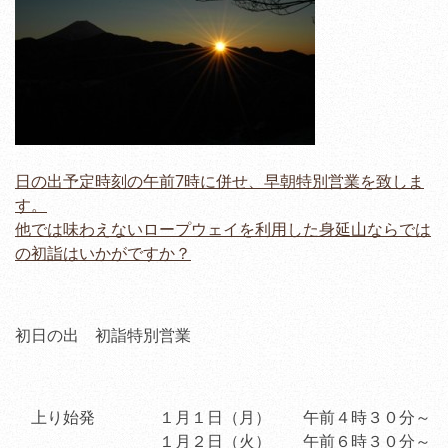
日の出予定時刻の午前7時に併せ、早朝特別営業を致しま
す。
他では味わえないロープウェイを利用した身延山ならでは
の初詣はいかがですか？
初日の出 初詣特別営業
上り始発 １月１日（月） 午前４時３０分～
１月２日（火） 午前６時３０分～