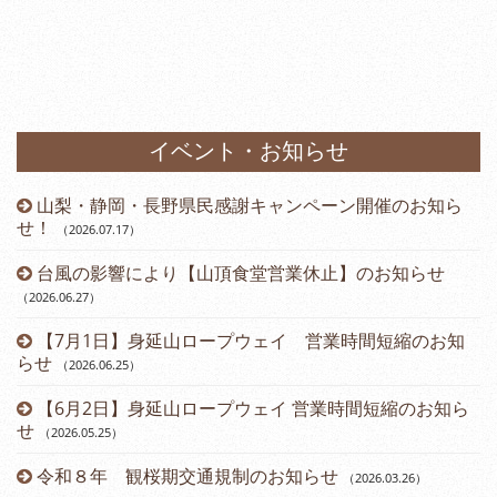
イベント・お知らせ
山梨・静岡・長野県民感謝キャンペーン開催のお知ら
）
せ！
（2026.07.17
）
台風の影響により【山頂食堂営業休止】のお知らせ
（2026.06.27
）
（2
【7月1日】身延山ロープウェイ 営業時間短縮のお知
らせ
（2026.06.25
）
（2
【6月2日】身延山ロープウェイ 営業時間短縮のお知ら
せ
（2026.05.25
）
令和８年 観桜期交通規制のお知らせ
（2026.03.26
）