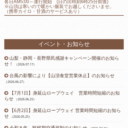
各日AM5:00～運行開始 (日の出時刻6時25分前後)
※山頂は寒いので暖かい服装でお越しくださいませ。
（携帯カイロ・甘酒のサービスあり）
イベント・お知らせ
山梨・静岡・長野県民感謝キャンペーン開催のお知ら
）
せ！
（2026.07.17
）
台風の影響により【山頂食堂営業休止】のお知らせ
（2026.06.27
）
（2
【7月1日】身延山ロープウェイ 営業時間短縮のお知
らせ
（2026.06.25
）
（2
【6月2日】身延山ロープウェイ 営業時間短縮のお知ら
せ
（2026.05.25
）
令和８年 観桜期交通規制のお知らせ