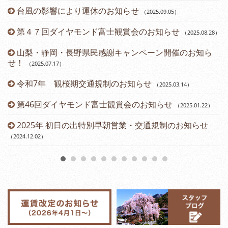
台風の影響により運休のお知らせ
（2025.09.05
）
第４７回ダイヤモンド富士観賞会のお知らせ
（2025.08.28
）
山梨・静岡・長野県民感謝キャンペーン開催のお知ら
せ！
（2025.07.17
）
令和7年 観桜期交通規制のお知らせ
（2025.03.14
）
（2
第46回ダイヤモンド富士観賞会のお知らせ
（2025.01.22
）
2025年 初日の出特別早朝営業・交通規制のお知らせ
（2024.12.02
）