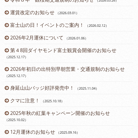
（2026.03.26
）
（2
運賃改定のお知らせ
（2026.03.01
）
富士山の日！イベントのご案内！
（2026.02.12
）
2026年2月運休について
（2026.01.06
）
第４8回ダイヤモンド富士観賞会開催のお知らせ
（2025.12.17
）
2026年初日の出特別早朝営業・交通規制のお知らせ
（2025.12.17
）
身延山山バッジ好評発売中！
（2025.11.04
）
（2
クマに注意！
（2025.10.18
）
（2
2025年秋の紅葉キャンペーン開催のお知らせ
（2025.10.02
）
12月運休のお知らせ
（2025.09.16
）