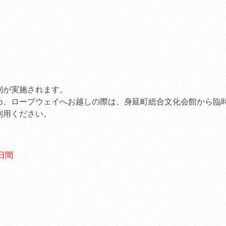
ンペーン」
（2011.04.28
）
桜の開花状況
（2012.04.0
JR冨士、JR新富士か
行【3/24～4/17】
（2011.0
観桜期車両の交通規制
規制が実施されます。
（2011.02.21
）
め、ロープウェイへお越しの際は、身延町総合文化会館から臨
観桜期特別営業のご案
利用ください。
（2011.03.15
）
食堂「身延庵」休業の
（2010.11.21
）
9日間
場
平成21年度当社安全
（2010.08.01
）
「第20回ダイヤモン
会」のお知らせ
（2012.01.1