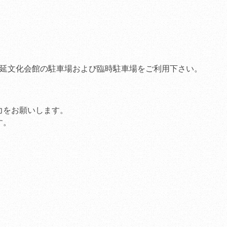
ホームページをリニュ
した。
（2010.10.10
）
身延文化会館の駐車場および臨時駐車場をご利用下さい。
力をお願いします。
す。