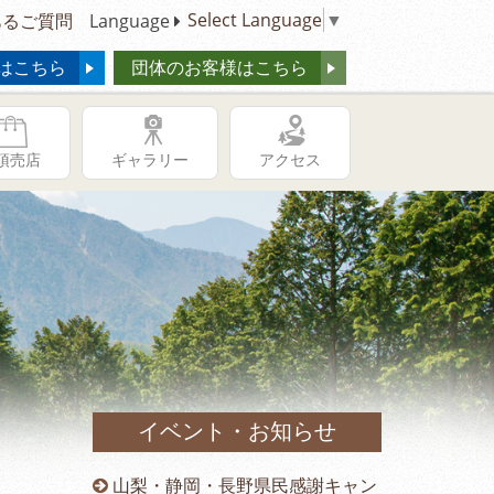
Select Language
▼
るご質問
Language
はこちら
団体のお客様はこちら
頂売店
ギャラリー
アクセス
イベント・お知らせ
供の日キャ
山梨・静岡・長野県民感謝キャン
冬季営業時