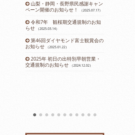
山梨・静岡・長野県民感謝キャン
令和５年 
ペーン開催のお知らせ！
のお知らせ
（2025.07.17
）
（2
令和7年 観桜期交通規制のお知
運賃改定の
らせ
（2025.03.14
）
2023年
第46回ダイヤモンド富士観賞会の
会のお知らせ
お知らせ
（2025.01.22
）
2023年2
2025年 初日の出特別早朝営業・
（2023.01.11
）
交通規制のお知らせ
（2024.12.02
）