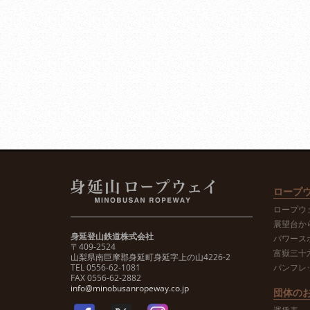
ロープ
ロープウ
展望台か
身延登山鉄道株式会社
パワース
〒409-2524
富嶽三十
山梨県南巨摩郡身延町身延字上の山4226-2
TEL 0556-62-1081
パンフレ
FAX 0556-62-2882
info@minobusanropeway.co.jp
団体の