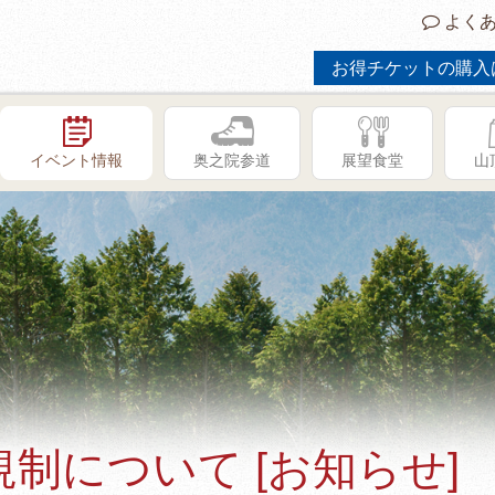
よくあ
お得チケットの購入
イベント情報
奥之院参道
展望食堂
山
制について [お知らせ]
GW限定イベント「子