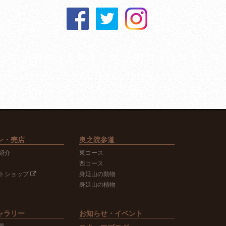
ン・売店
奥之院参道
紹介
東コース
西コース
トショップ
身延山の動物
身延山の植物
ャラリー
お知らせ・イベント