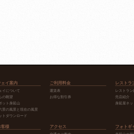
ウェイ案内
ご利用料金
レストラ
ェイについて
運賃表
レストラン
らの眺望
お得な割引券
売店紹介
ポット身延山
身延屋ネッ
六景の風景と現在の風景
ットダウンロード
お客様
アクセス
フォトギ