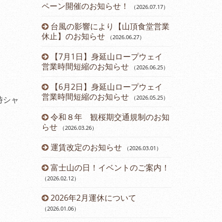
ペーン開催のお知らせ！
（2026.07.17
）
（2024.11.15
）
台風の影響により【山頂食堂営業
12月運休
1
）
休止】のお知らせ
（2026.06.27
）
ら直行バス運
2024年
【7月1日】身延山ロープウェイ
のお知らせ
3.24
）
（2
営業時間短縮のお知らせ
（2026.06.25
）
について
第45回ダ
【6月2日】身延山ロープウェイ
催のお知らせ
営業時間短縮のお知らせ
（2026.05.25
）
時シャ
内
開通61周
令和８年 観桜期交通規制のお知
（2024.08.23
）
らせ
（2026.03.26
）
お知らせ
山梨県民・
運賃改定のお知らせ
ーン開催のお
（2026.03.01
）
報告書
富士山の日！イベントのご案内！
七夕イベン
（2026.02.12
）
（2024.07.13
）
ド富士観賞
2026年2月運休について
鯉のぼりに
8
）
（2026.01.06
）
（2024.04.22
）