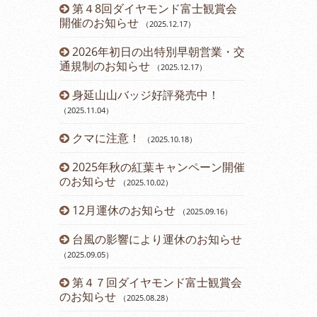
ーアルしま
第４8回ダイヤモンド富士観賞会
令和６年 
開催のお知らせ
らせ
（2025.12.17
）
（2024.03.12
2026年初日の出特別早朝営業・交
営業時間変
通規制のお知らせ
（2025.12.17
）
（2023.11.14
）
身延山山バッジ好評発売中！
12月運休
（2025.11.04
）
2023年
クマに注意！
のお知らせ
（2025.10.18
）
（2
2025年秋の紅葉キャンペーン開催
第43回ダ
のお知らせ
催のお知らせ
（2025.10.02
）
12月運休のお知らせ
開通60周
（2025.09.16
）
台風の影響により運休のお知らせ
開通60周
（2025.09.05
）
（2023.07.21
）
第４７回ダイヤモンド富士観賞会
七夕イベン
のお知らせ
（2025.08.28
）
（2023.07.08
）