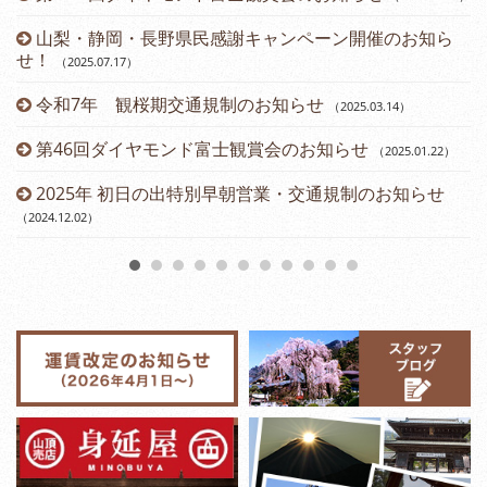
山梨・静岡・長野県民感謝キャンペーン開催のお知ら
せ！
（2025.07.17
）
令和7年 観桜期交通規制のお知らせ
（2025.03.14
）
（2
第46回ダイヤモンド富士観賞会のお知らせ
（2025.01.22
）
2025年 初日の出特別早朝営業・交通規制のお知らせ
（2024.12.02
）