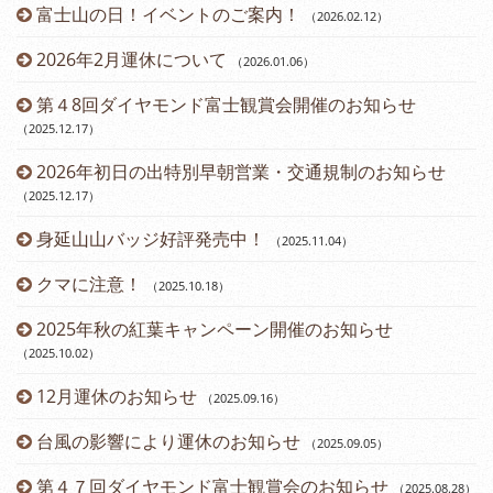
富士山の日！イベントのご案内！
（2026.02.12
）
2026年2月運休について
（2026.01.06
）
第４8回ダイヤモンド富士観賞会開催のお知らせ
（2025.12.17
）
2026年初日の出特別早朝営業・交通規制のお知らせ
（2025.12.17
）
身延山山バッジ好評発売中！
（2025.11.04
）
（2
クマに注意！
（2025.10.18
）
（2
2025年秋の紅葉キャンペーン開催のお知らせ
（2025.10.02
）
12月運休のお知らせ
（2025.09.16
）
台風の影響により運休のお知らせ
（2025.09.05
）
第４７回ダイヤモンド富士観賞会のお知らせ
（2025.08.28
）