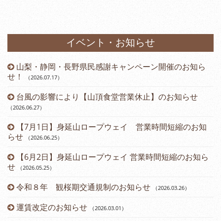
イベント・お知らせ
山梨・静岡・長野県民感謝キャンペーン開催のお知ら
）
せ！
（2026.07.17
）
台風の影響により【山頂食堂営業休止】のお知らせ
（2026.06.27
）
（2
【7月1日】身延山ロープウェイ 営業時間短縮のお知
らせ
（2026.06.25
）
（2
【6月2日】身延山ロープウェイ 営業時間短縮のお知ら
せ
（2026.05.25
）
令和８年 観桜期交通規制のお知らせ
（2026.03.26
）
（2
運賃改定のお知らせ
（2026.03.01
）