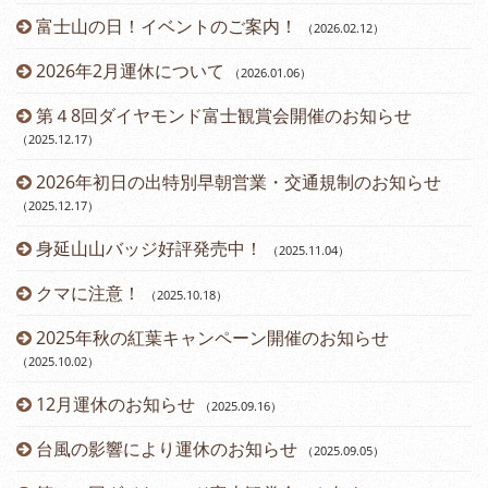
富士山の日！イベントのご案内！
（2026.02.12
）
2026年2月運休について
（2026.01.06
）
第４8回ダイヤモンド富士観賞会開催のお知らせ
（2025.12.17
）
2026年初日の出特別早朝営業・交通規制のお知らせ
（2025.12.17
）
身延山山バッジ好評発売中！
（2025.11.04
）
（2
クマに注意！
（2025.10.18
）
（2
2025年秋の紅葉キャンペーン開催のお知らせ
（2025.10.02
）
12月運休のお知らせ
（2025.09.16
）
台風の影響により運休のお知らせ
（2025.09.05
）