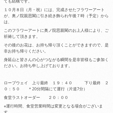
ても結構です。
１０月８日（月・祝）には、完成させたフラワーアート
が、奥ノ院親思閣に引き続き飾られ午後７時（予定）から
は、
このフラワーアートに奥ノ院思親閣のお上人様により、ご
祈祷して頂きます。
その後のお花は、お持ち帰り頂くことができますので、是
非お持ち帰りください。
身延山と皆さんの心がつながる瞬間を是非皆様もご参加く
ださい。お待ち申し上げております。
ロープウェイ 上り最終 １９：４０ 下り最終 ２
０：５０ ＊20分間隔にて運行（片道7分）
食堂ラストオーダー ２０：００
※運行時間、食堂営業時間は変更となる場合がございま
す。