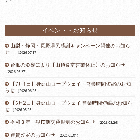
イベント・お知らせ
山梨・静岡・長野県民感謝キャンペーン開催のお知ら
）
せ！
（2026.07.17
）
台風の影響により【山頂食堂営業休止】のお知らせ
（2026.06.27
）
（2
【7月1日】身延山ロープウェイ 営業時間短縮のお知
らせ
（2026.06.25
）
（2
【6月2日】身延山ロープウェイ 営業時間短縮のお知ら
せ
（2026.05.25
）
令和８年 観桜期交通規制のお知らせ
（2026.03.26
）
（2
運賃改定のお知らせ
（2026.03.01
）