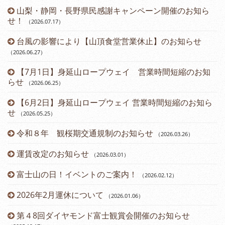
山梨・静岡・長野県民感謝キャンペーン開催のお知ら
）
せ！
（2026.07.17
）
台風の影響により【山頂食堂営業休止】のお知らせ
（2026.06.27
）
（2
【7月1日】身延山ロープウェイ 営業時間短縮のお知
らせ
（2026.06.25
）
（2
【6月2日】身延山ロープウェイ 営業時間短縮のお知ら
せ
（2026.05.25
）
令和８年 観桜期交通規制のお知らせ
（2026.03.26
）
（2
運賃改定のお知らせ
（2026.03.01
）
富士山の日！イベントのご案内！
（2026.02.12
）
2026年2月運休について
（2026.01.06
）
第４8回ダイヤモンド富士観賞会開催のお知らせ