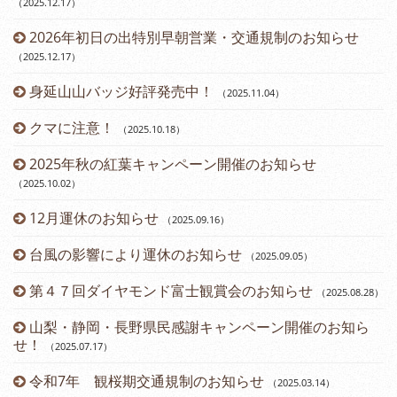
（2025.12.17
）
2026年初日の出特別早朝営業・交通規制のお知らせ
（2025.12.17
）
身延山山バッジ好評発売中！
（2025.11.04
）
（2
クマに注意！
（2025.10.18
）
（2
2025年秋の紅葉キャンペーン開催のお知らせ
（2025.10.02
）
12月運休のお知らせ
（2025.09.16
）
台風の影響により運休のお知らせ
（2025.09.05
）
第４７回ダイヤモンド富士観賞会のお知らせ
（2025.08.28
）
山梨・静岡・長野県民感謝キャンペーン開催のお知ら
せ！
（2025.07.17
）
令和7年 観桜期交通規制のお知らせ
（2025.03.14
）
（2