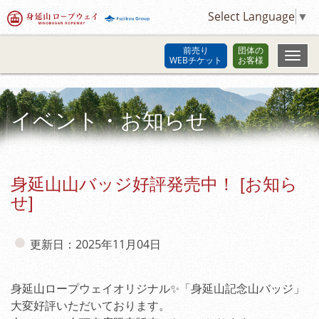
Select Language
▼
前売り
団体の
WEBチケット
お客様
イベント・お知らせ
身延山山バッジ好評発売中！ [お知ら
せ]
更新日：2025年11月04日
身延山ロープウェイオリジナル✨「身延山記念山バッジ」
大変好評いただいております。