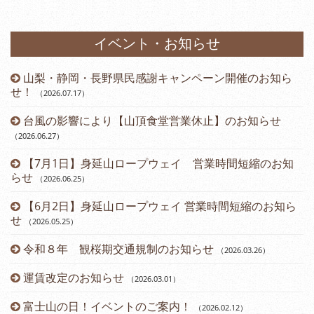
イベント・お知らせ
山梨・静岡・長野県民感謝キャンペーン開催のお知ら
）
せ！
（2026.07.17
）
台風の影響により【山頂食堂営業休止】のお知らせ
（2026.06.27
）
（2
【7月1日】身延山ロープウェイ 営業時間短縮のお知
らせ
（2026.06.25
）
（2
【6月2日】身延山ロープウェイ 営業時間短縮のお知ら
せ
（2026.05.25
）
令和８年 観桜期交通規制のお知らせ
（2026.03.26
）
（2
運賃改定のお知らせ
（2026.03.01
）
富士山の日！イベントのご案内！
（2026.02.12
）