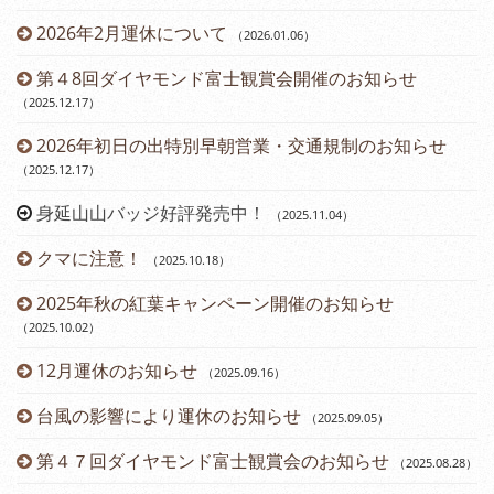
2026年2月運休について
（2026.01.06
）
第４8回ダイヤモンド富士観賞会開催のお知らせ
（2025.12.17
）
2026年初日の出特別早朝営業・交通規制のお知らせ
（2025.12.17
）
身延山山バッジ好評発売中！
（2025.11.04
）
（2
クマに注意！
（2025.10.18
）
（2
2025年秋の紅葉キャンペーン開催のお知らせ
（2025.10.02
）
12月運休のお知らせ
（2025.09.16
）
台風の影響により運休のお知らせ
（2025.09.05
）
第４７回ダイヤモンド富士観賞会のお知らせ
（2025.08.28
）