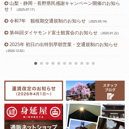
山梨・静岡・長野県民感謝キャンペーン開催のお知ら
せ！
（2025.07.17
）
令和7年 観桜期交通規制のお知らせ
（2025.03.14
）
（2
第46回ダイヤモンド富士観賞会のお知らせ
（2025.01.22
）
2025年 初日の出特別早朝営業・交通規制のお知らせ
（2024.12.02
）