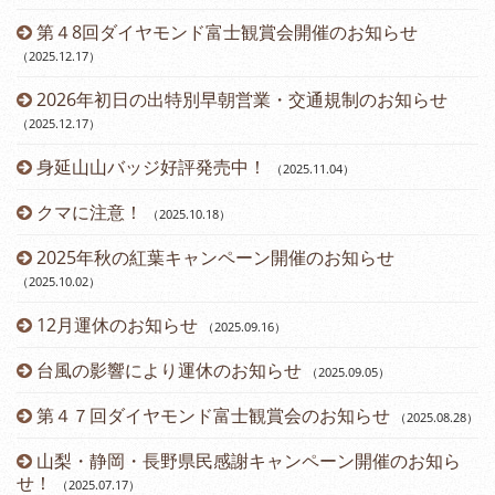
第４8回ダイヤモンド富士観賞会開催のお知らせ
（2025.12.17
）
2026年初日の出特別早朝営業・交通規制のお知らせ
（2025.12.17
）
身延山山バッジ好評発売中！
（2025.11.04
）
（2
クマに注意！
（2025.10.18
）
（2
2025年秋の紅葉キャンペーン開催のお知らせ
（2025.10.02
）
12月運休のお知らせ
（2025.09.16
）
台風の影響により運休のお知らせ
（2025.09.05
）
第４７回ダイヤモンド富士観賞会のお知らせ
（2025.08.28
）
山梨・静岡・長野県民感謝キャンペーン開催のお知ら
せ！
（2025.07.17
）