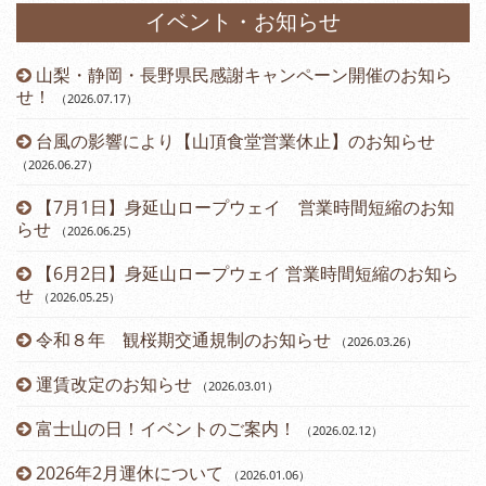
イベント・お知らせ
山梨・静岡・長野県民感謝キャンペーン開催のお知ら
）
せ！
（2026.07.17
）
台風の影響により【山頂食堂営業休止】のお知らせ
（2026.06.27
）
（2
【7月1日】身延山ロープウェイ 営業時間短縮のお知
らせ
（2026.06.25
）
（2
【6月2日】身延山ロープウェイ 営業時間短縮のお知ら
せ
（2026.05.25
）
令和８年 観桜期交通規制のお知らせ
（2026.03.26
）
（2
運賃改定のお知らせ
（2026.03.01
）
富士山の日！イベントのご案内！
（2026.02.12
）
2026年2月運休について
（2026.01.06
）