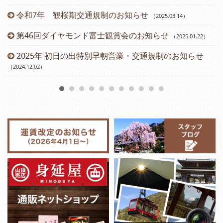
令和7年 観桜期交通規制のお知らせ
（2025.03.14
）
（2
第46回ダイヤモンド富士観賞会のお知らせ
（2025.01.22
）
2025年 初日の出特別早朝営業・交通規制のお知らせ
（2024.12.02
）