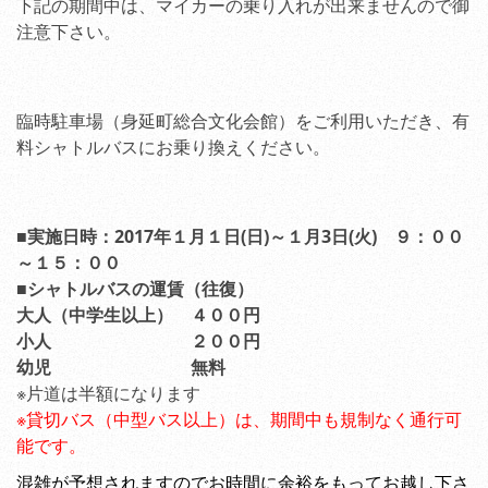
下記の期間中は、マイカーの乗り入れが出来ませんので御
注意下さい。
臨時駐車場（身延町総合文化会館）をご利用いただき、有
料シャトルバスにお乗り換えください。
■実施日時：2017年１月１日(日)～１月3日(火) ９：００
～１５：００
■シャトルバスの運賃（往復）
大人（中学生以上） ４００円
小人 ２００円
幼児 無料
※片道は半額になります
※貸切バス（中型バス以上）は、期間中も規制なく通行可
能です。
混雑
が予想されますのでお時間に余裕をもってお越し下さ