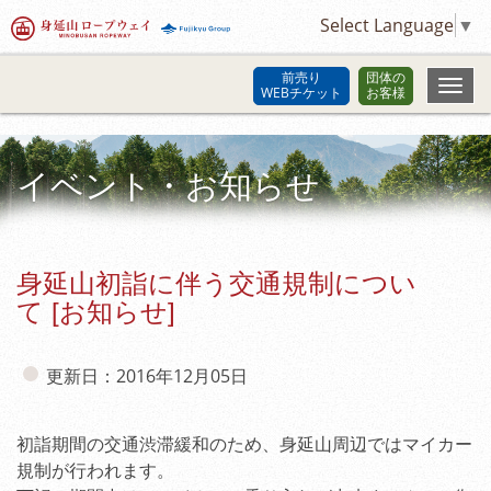
Select Language
▼
前売り
団体の
WEBチケット
お客様
イベント・お知らせ
身延山初詣に伴う交通規制につい
て [お知らせ]
更新日：2016年12月05日
初詣期間の交通渋滞緩和のため、身延山周辺ではマイカー
規制が行われます。