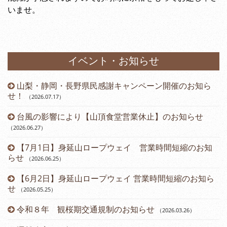
いませ。
イベント・お知らせ
山梨・静岡・長野県民感謝キャンペーン開催のお知ら
）
せ！
（2026.07.17
）
台風の影響により【山頂食堂営業休止】のお知らせ
（2026.06.27
）
（2
【7月1日】身延山ロープウェイ 営業時間短縮のお知
らせ
（2026.06.25
）
（2
【6月2日】身延山ロープウェイ 営業時間短縮のお知ら
せ
（2026.05.25
）
令和８年 観桜期交通規制のお知らせ
（2026.03.26
）
（2