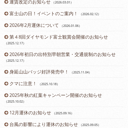
運賃改定のお知らせ
（2026.03.01
）
富士山の日！イベントのご案内！
（2026.02.12
）
2026年2月運休について
（2026.01.06
）
第４8回ダイヤモンド富士観賞会開催のお知らせ
（2025.12.17
）
2026年初日の出特別早朝営業・交通規制のお知らせ
（2025.12.17
）
身延山山バッジ好評発売中！
（2025.11.04
）
（2
クマに注意！
（2025.10.18
）
（2
2025年秋の紅葉キャンペーン開催のお知らせ
（2025.10.02
）
12月運休のお知らせ
（2025.09.16
）
台風の影響により運休のお知らせ
（2025.09.05
）