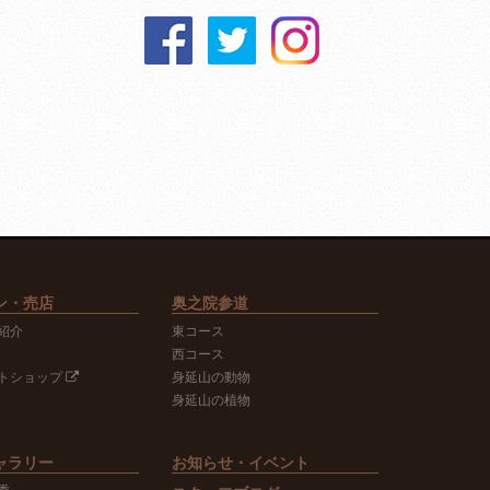
ン・売店
奥之院参道
紹介
東コース
西コース
トショップ
身延山の動物
身延山の植物
ャラリー
お知らせ・イベント