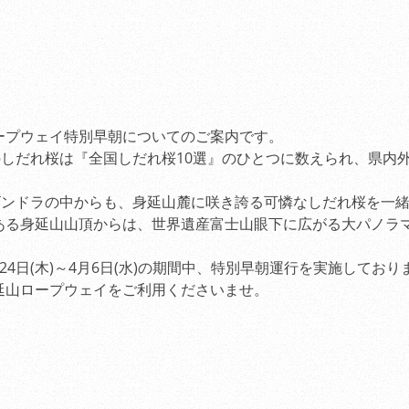
ンペーン」
（2011.04.28
）
桜の開花状況
（2012.04.0
JR冨士、JR新富士か
行【3/24～4/17】
（2011.0
ープウェイ特別早朝についてのご案内です。
観桜期車両の交通規制
しだれ桜は『全国しだれ桜10選』のひとつに数えられ、県内
（2011.02.21
）
観桜期特別営業のご案
ゴンドラの中からも、身延山麓に咲き誇る可憐なしだれ桜を一
（2011.03.15
）
ある身延山山頂からは、世界遺産富士山眼下に広がる大パノラ
食堂「身延庵」休業の
日(木)～4月6日(水)の期間中、特別早朝運行を実施しており
（2010.11.21
）
山ロープウェイをご利用くださいませ。
平成21年度当社安全
（2010.08.01
）
「第20回ダイヤモン
会」のお知らせ
（2012.01.1