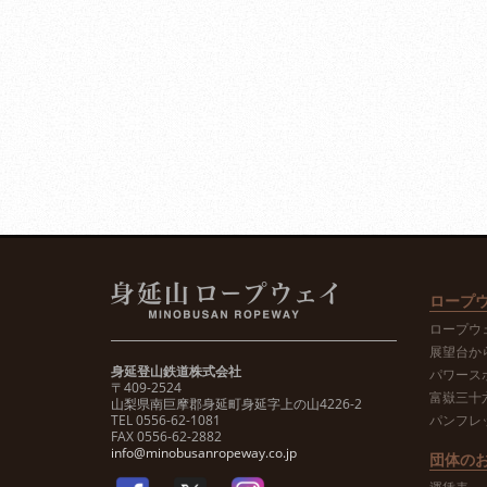
ロープ
ロープウ
展望台か
身延登山鉄道株式会社
パワース
〒409-2524
富嶽三十
山梨県南巨摩郡身延町身延字上の山4226-2
TEL 0556-62-1081
パンフレ
FAX 0556-62-2882
info@minobusanropeway.co.jp
団体の