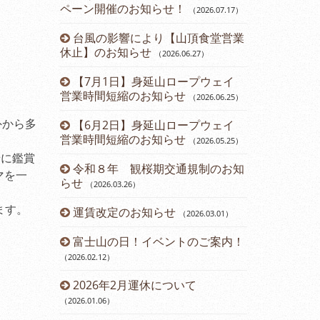
ペーン開催のお知らせ！
（2026.07.17
）
（2024.11.15
）
台風の影響により【山頂食堂営業
12月運休
1
）
休止】のお知らせ
（2026.06.27
）
ら直行バス運
2024年
【7月1日】身延山ロープウェイ
のお知らせ
3.24
）
（2
営業時間短縮のお知らせ
（2026.06.25
）
について
第45回ダ
外から多
【6月2日】身延山ロープウェイ
催のお知らせ
営業時間短縮のお知らせ
（2026.05.25
）
内
開通61周
緒に鑑賞
令和８年 観桜期交通規制のお知
（2024.08.23
）
マを一
らせ
（2026.03.26
）
お知らせ
山梨県民・
ます。
運賃改定のお知らせ
ーン開催のお
（2026.03.01
）
報告書
富士山の日！イベントのご案内！
七夕イベン
（2026.02.12
）
（2024.07.13
）
ド富士観賞
2026年2月運休について
鯉のぼりに
8
）
（2026.01.06
）
（2024.04.22
）