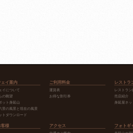
ウェイ案内
ご利用料金
レストラ
ェイについて
運賃表
レストラン
らの眺望
お得な割引券
売店紹介
ポット身延山
身延屋ネッ
六景の風景と現在の風景
ットダウンロード
お客様
アクセス
フォトギ