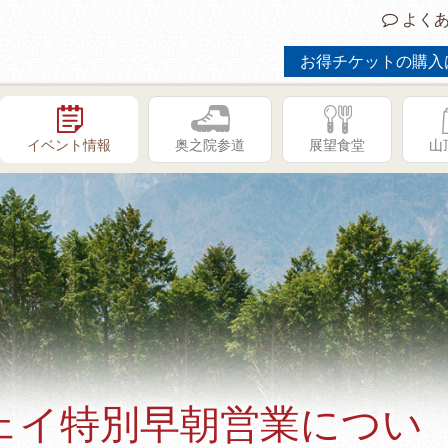
よくあ
お得チケットの購入
イベント情報
奥之院参道
展望食堂
山
ェイ特別早朝営業につい
GW限定イベント「子