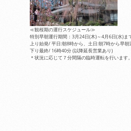
≪観桜期の運行スケジュール≫
特別早朝運行期間：3月24日(木)～4月6日(水
上り始発/ 平日:朝8時から、土日:朝7
下り最終/ 16時40分 (以降延長営業あり)
＊状況に応じて７分間隔の臨時運転を行います