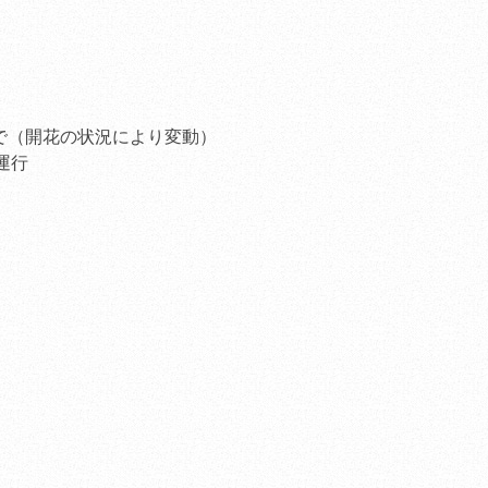
ホームページをリニュ
した。
（2010.10.10
）
)まで（開花の状況により変動）
時から早朝運行
。