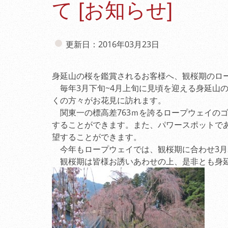
て [お知らせ]
更新日：2016年03月23日
身延山の桜を鑑賞されるお客様へ、観桜期のロ
毎年3月下旬~4月上旬に見頃を迎える身延山の
くの方々がお花見に訪れます。
関東一の標高差763ｍを誇るロープウェイの
することができます。また、パワースポットで
望することができます。
今年もロープウェイでは、観桜期に合わせ3月24
観桜期は皆様お誘いあわせの上、是非とも身延