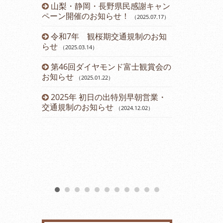
山梨・静岡・長野県民感謝キャン
令和５年 
ペーン開催のお知らせ！
のお知らせ
（2025.07.17
）
（2
令和7年 観桜期交通規制のお知
運賃改定の
らせ
（2025.03.14
）
2023年
第46回ダイヤモンド富士観賞会の
会のお知らせ
お知らせ
（2025.01.22
）
2023年2
2025年 初日の出特別早朝営業・
（2023.01.11
）
交通規制のお知らせ
（2024.12.02
）