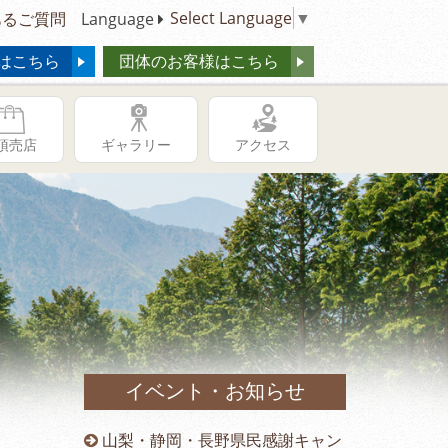
Select Language
▼
るご質問
Language
はこちら
団体のお客様はこちら
頂売店
ギャラリー
アクセス
イベント・お知らせ
供の日キャ
山梨・静岡・長野県民感謝キャン
冬季営業時