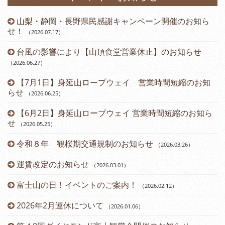
山梨・静岡・長野県民感謝キャンペーン開催のお知ら
）
せ！
（2026.07.17
）
台風の影響により【山頂食堂営業休止】のお知らせ
（2026.06.27
）
（2
【7月1日】身延山ロープウェイ 営業時間短縮のお知
らせ
（2026.06.25
）
（2
【6月2日】身延山ロープウェイ 営業時間短縮のお知ら
せ
（2026.05.25
）
令和８年 観桜期交通規制のお知らせ
（2026.03.26
）
（2
運賃改定のお知らせ
（2026.03.01
）
富士山の日！イベントのご案内！
（2026.02.12
）
2026年2月運休について
（2026.01.06
）