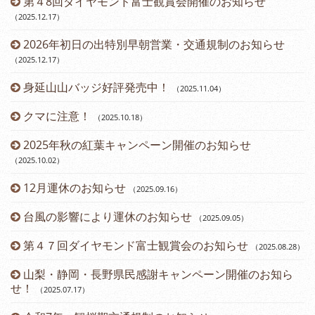
第４8回ダイヤモンド富士観賞会開催のお知らせ
（2025.12.17
）
2026年初日の出特別早朝営業・交通規制のお知らせ
（2025.12.17
）
身延山山バッジ好評発売中！
（2025.11.04
）
（2
クマに注意！
（2025.10.18
）
（2
2025年秋の紅葉キャンペーン開催のお知らせ
（2025.10.02
）
12月運休のお知らせ
（2025.09.16
）
台風の影響により運休のお知らせ
（2025.09.05
）
第４７回ダイヤモンド富士観賞会のお知らせ
（2025.08.28
）
山梨・静岡・長野県民感謝キャンペーン開催のお知ら
せ！
（2025.07.17
）