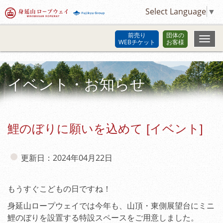
Select Language
▼
前売り
団体の
WEBチケット
お客様
イベント・お知らせ
鯉のぼりに願いを込めて [イベント]
更新日：2024年04月22日
もうすぐこどもの日ですね！
身延山ロープウェイでは今年も、山頂・東側展望台にミニ
鯉のぼりを設置する特設スペースをご用意しました。