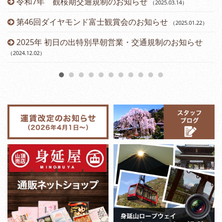
令和7年 観桜期交通規制のお知らせ
（2025.03.14
）
（2
第46回ダイヤモンド富士観賞会のお知らせ
（2025.01.22
）
2025年 初日の出特別早朝営業・交通規制のお知らせ
（2024.12.02
）