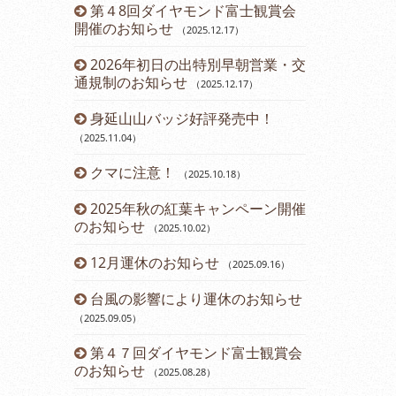
ーアルしま
第４8回ダイヤモンド富士観賞会
令和６年 
開催のお知らせ
らせ
（2025.12.17
）
（2024.03.12
2026年初日の出特別早朝営業・交
営業時間変
通規制のお知らせ
（2025.12.17
）
（2023.11.14
）
身延山山バッジ好評発売中！
12月運休
（2025.11.04
）
2023年
クマに注意！
のお知らせ
（2025.10.18
）
（2
2025年秋の紅葉キャンペーン開催
第43回ダ
のお知らせ
催のお知らせ
（2025.10.02
）
12月運休のお知らせ
開通60周
（2025.09.16
）
台風の影響により運休のお知らせ
開通60周
（2025.09.05
）
（2023.07.21
）
第４７回ダイヤモンド富士観賞会
七夕イベン
のお知らせ
（2025.08.28
）
（2023.07.08
）