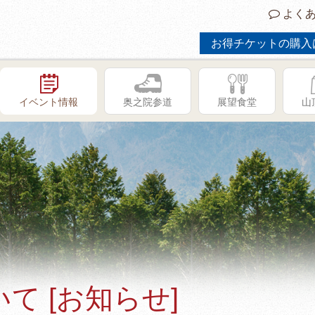
よくあ
お得チケットの購入
イベント情報
奥之院参道
展望食堂
山
て [お知らせ]
GW限定イベント「子