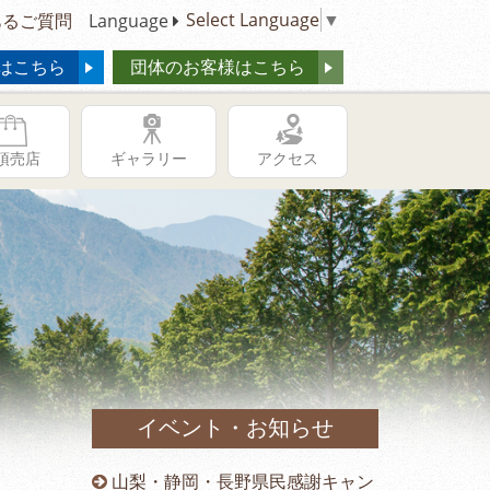
Select Language
▼
るご質問
Language
はこちら
団体のお客様はこちら
頂売店
ギャラリー
アクセス
イベント・お知らせ
供の日キャ
山梨・静岡・長野県民感謝キャン
冬季営業時