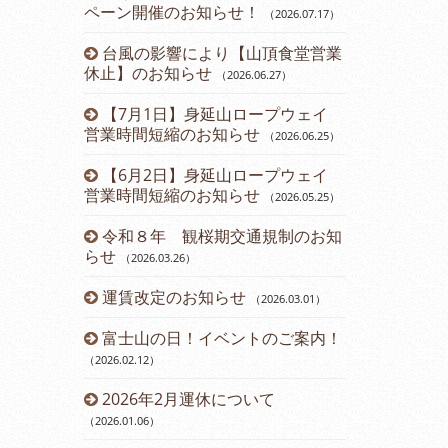
ペーン開催のお知らせ！
（2026.07.17
）
（2024.11.15
）
台風の影響により【山頂食堂営業
12月運休
1
）
休止】のお知らせ
（2026.06.27
）
ら直行バス運
2024年
【7月1日】身延山ロープウェイ
のお知らせ
3.24
）
（2
営業時間短縮のお知らせ
（2026.06.25
）
について
第45回ダ
【6月2日】身延山ロープウェイ
催のお知らせ
営業時間短縮のお知らせ
（2026.05.25
）
内
開通61周
令和８年 観桜期交通規制のお知
（2024.08.23
）
らせ
（2026.03.26
）
お知らせ
山梨県民・
運賃改定のお知らせ
ーン開催のお
（2026.03.01
）
報告書
富士山の日！イベントのご案内！
七夕イベン
（2026.02.12
）
（2024.07.13
）
ド富士観賞
2026年2月運休について
鯉のぼりに
8
）
（2026.01.06
）
（2024.04.22
）