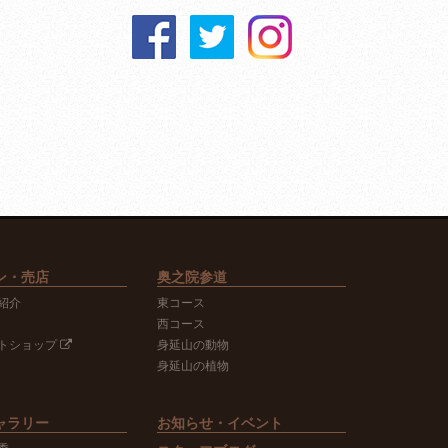
ン・売店
奥之院参道
紹介
東コース
西コース
トショップ
身延山の動物
身延山の植物
ャラリー
お知らせ・イベント