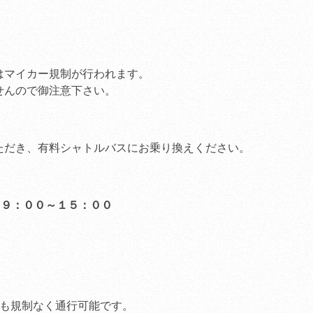
ンペーン」
（2011.04.28
）
桜の開花状況
（2012.04.0
JR冨士、JR新富士か
はマイカー規制が行われます。
行【3/24～4/17】
（2011.0
せんので御注意下さい。
観桜期車両の交通規制
（2011.02.21
）
ただき、有料シャトルバスにお乗り換えください。
観桜期特別営業のご案
（2011.03.15
）
食堂「身延庵」休業の
) ９：００～１５：００
（2010.11.21
）
平成21年度当社安全
（2010.08.01
）
「第20回ダイヤモン
会」のお知らせ
（2012.01.1
中も規制なく通行可能です。