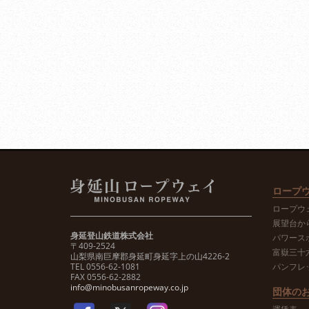
ロープ
ロープウ
展望台か
身延登山鉄道株式会社
パワース
〒409-2524
富嶽三十
山梨県南巨摩郡身延町身延字上の山4226-2
TEL 0556-62-1081
パンフレ
FAX 0556-62-2882
info@minobusanropeway.co.jp
団体の