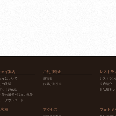
ウェイ案内
ご利用料金
レストラ
ェイについて
運賃表
レストラン
らの眺望
お得な割引券
売店紹介
ポット身延山
身延屋ネッ
六景の風景と現在の風景
ットダウンロード
お客様
アクセス
フォトギ