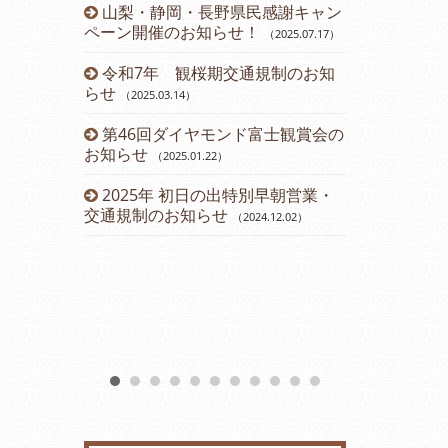
山梨・静岡・長野県民感謝キャン
令和５年 
ペーン開催のお知らせ！
のお知らせ
（2025.07.17
）
（2
令和7年 観桜期交通規制のお知
運賃改定の
らせ
（2025.03.14
）
2023年
第46回ダイヤモンド富士観賞会の
会のお知らせ
お知らせ
（2025.01.22
）
2023年2
2025年 初日の出特別早朝営業・
（2023.01.11
）
交通規制のお知らせ
（2024.12.02
）