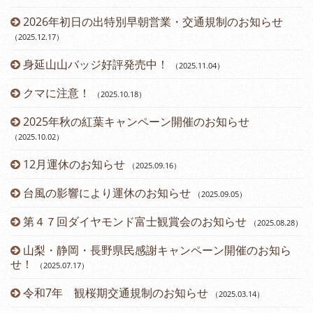
2026年初日の出特別早朝営業・交通規制のお知らせ
（2025.12.17
）
身延山山バッジ好評発売中！
（2025.11.04
）
（2
クマに注意！
（2025.10.18
）
（2
2025年秋の紅葉キャンペーン開催のお知らせ
（2025.10.02
）
12月運休のお知らせ
（2025.09.16
）
台風の影響により運休のお知らせ
（2025.09.05
）
第４７回ダイヤモンド富士観賞会のお知らせ
（2025.08.28
）
山梨・静岡・長野県民感謝キャンペーン開催のお知ら
せ！
（2025.07.17
）
令和7年 観桜期交通規制のお知らせ
（2025.03.14
）
（2