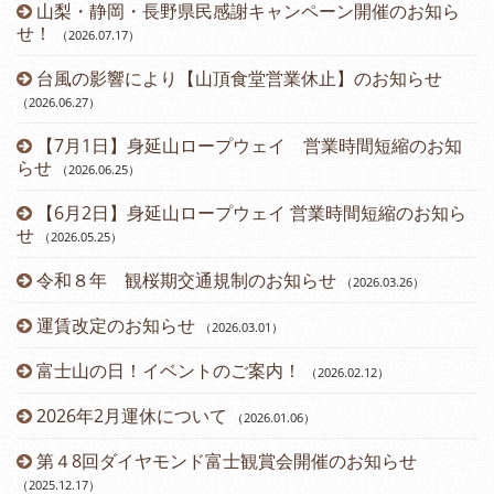
山梨・静岡・長野県民感謝キャンペーン開催のお知ら
）
せ！
（2026.07.17
）
台風の影響により【山頂食堂営業休止】のお知らせ
（2026.06.27
）
（2
【7月1日】身延山ロープウェイ 営業時間短縮のお知
らせ
（2026.06.25
）
（2
【6月2日】身延山ロープウェイ 営業時間短縮のお知ら
せ
（2026.05.25
）
令和８年 観桜期交通規制のお知らせ
（2026.03.26
）
（2
運賃改定のお知らせ
（2026.03.01
）
富士山の日！イベントのご案内！
（2026.02.12
）
2026年2月運休について
（2026.01.06
）
第４8回ダイヤモンド富士観賞会開催のお知らせ
（2025.12.17
）