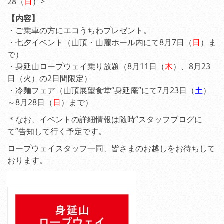
28（
日
）>
【内容】
・ご乗車の方にエコうちわプレゼント。
・七夕イベント（山頂・山麓ホール内にて8月7日（
日
）ま
で）
・身延山ロープウェイ乗り放題（8月11日（
木
）、8月23
日（火）の2日間限定）
・冷麺フェア（山頂展望食堂“身延庵”にて7月23日（
土
）
～8月28日（
日
）まで）
＊なお、イベントの詳細情報は随時
“スタッフブログに
て”
告知して行く予定です。
ロープウェイスタッフ一同、皆さまのお越しをお待ちして
おります。