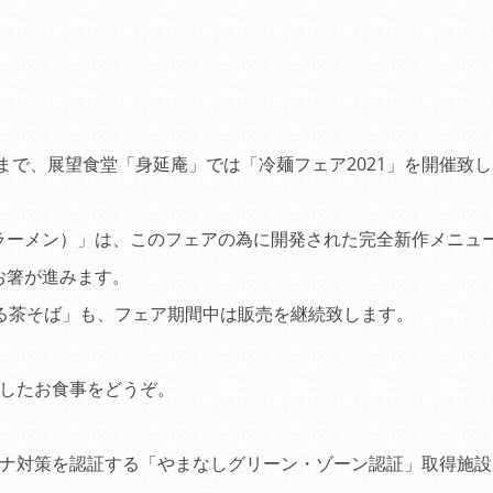
ンペーン」
（2011.04.28
）
桜の開花状況
（2012.04.0
JR冨士、JR新富士か
行【3/24～4/17】
（2011.0
（日）まで、展望食堂「身延庵」では「冷麺フェア2021」を開催致
観桜期車両の交通規制
（2011.02.21
）
観桜期特別営業のご案
ラーメン）」は、このフェアの為に開発された完全新作メニュ
（2011.03.15
）
お箸が進みます。
食堂「身延庵」休業の
る茶そば」も、フェア期間中は販売を継続致します。
（2010.11.21
）
平成21年度当社安全
としたお食事をどうぞ。
（2010.08.01
）
「第20回ダイヤモン
会」のお知らせ
ロナ対策を認証する「やまなしグリーン・ゾーン認証」取得施設
（2012.01.1