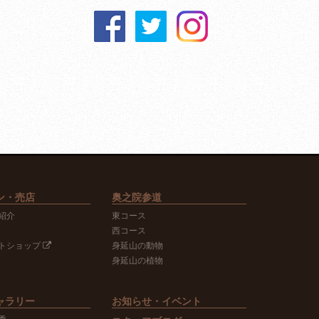
ン・売店
奥之院参道
紹介
東コース
西コース
トショップ
身延山の動物
身延山の植物
ャラリー
お知らせ・イベント