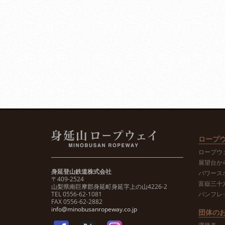
ロープ
ロープウ
展望台か
身延登山鉄道株式会社
パワース
〒409-2524
富嶽三十
山梨県南巨摩郡身延町身延字上の山4226-2
TEL 0556-62-1081
パンフレ
FAX 0556-62-2882
info@minobusanropeway.co.jp
団体の