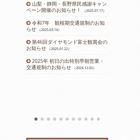
山梨・静岡・長野県民感謝キャン
令和５年 
ペーン開催のお知らせ！
のお知らせ
（2025.07.17
）
（2
令和7年 観桜期交通規制のお知
運賃改定の
らせ
（2025.03.14
）
2023年
第46回ダイヤモンド富士観賞会の
会のお知らせ
お知らせ
（2025.01.22
）
2023年2
2025年 初日の出特別早朝営業・
（2023.01.11
）
交通規制のお知らせ
（2024.12.02
）