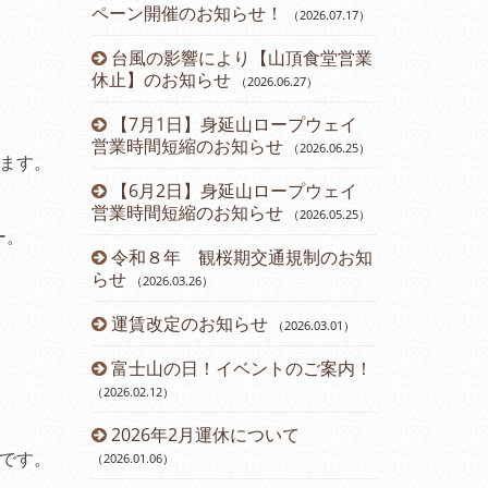
ペーン開催のお知らせ！
（2026.07.17
）
（2024.11.15
）
台風の影響により【山頂食堂営業
12月運休
1
）
休止】のお知らせ
（2026.06.27
）
ら直行バス運
2024年
【7月1日】身延山ロープウェイ
のお知らせ
3.24
）
（2
営業時間短縮のお知らせ
（2026.06.25
）
します。
について
第45回ダ
【6月2日】身延山ロープウェイ
催のお知らせ
営業時間短縮のお知らせ
（2026.05.25
）
内
開通61周
ー。
令和８年 観桜期交通規制のお知
（2024.08.23
）
らせ
（2026.03.26
）
お知らせ
山梨県民・
運賃改定のお知らせ
ーン開催のお
（2026.03.01
）
報告書
富士山の日！イベントのご案内！
七夕イベン
（2026.02.12
）
（2024.07.13
）
ド富士観賞
2026年2月運休について
鯉のぼりに
です。
8
）
（2026.01.06
）
（2024.04.22
）