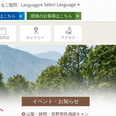
Select Language
▼
るご質問
Language
はこちら
団体のお客様はこちら
頂売店
ギャラリー
アクセス
イベント・お知らせ
ト
供の日キャ
山梨・静岡・長野県民感謝キャン
冬季営業時