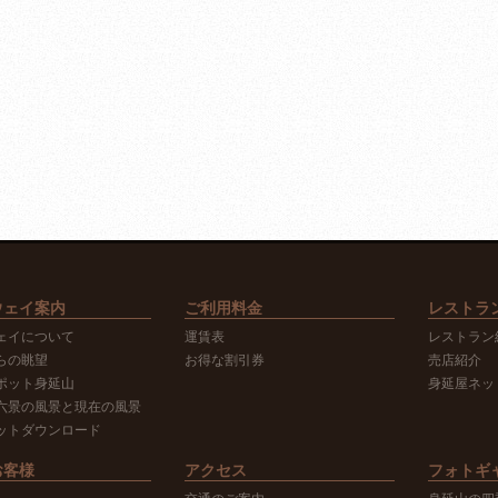
ウェイ案内
ご利用料金
レストラ
ェイについて
運賃表
レストラン
らの眺望
お得な割引券
売店紹介
ポット身延山
身延屋ネッ
六景の風景と現在の風景
ットダウンロード
お客様
アクセス
フォトギ