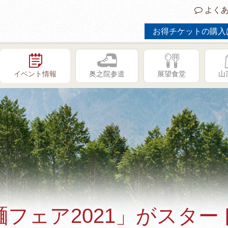
よくあ
お得チケットの購入
イベント情報
奥之院参道
展望食堂
山
フェア2021」がスター
GW限定イベント「子