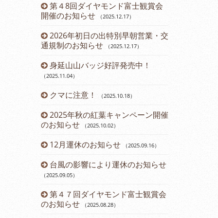
ーアルしま
第４8回ダイヤモンド富士観賞会
令和６年 
開催のお知らせ
らせ
（2025.12.17
）
（2024.03.12
2026年初日の出特別早朝営業・交
営業時間変
通規制のお知らせ
（2025.12.17
）
（2023.11.14
）
身延山山バッジ好評発売中！
12月運休
（2025.11.04
）
2023年
クマに注意！
のお知らせ
（2025.10.18
）
（2
2025年秋の紅葉キャンペーン開催
第43回ダ
のお知らせ
催のお知らせ
（2025.10.02
）
12月運休のお知らせ
開通60周
（2025.09.16
）
台風の影響により運休のお知らせ
開通60周
（2025.09.05
）
（2023.07.21
）
第４７回ダイヤモンド富士観賞会
七夕イベン
のお知らせ
（2025.08.28
）
（2023.07.08
）