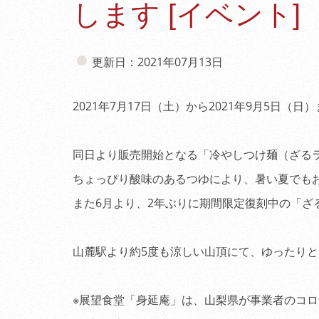
します [イベント]
更新日：2021年07月13日
2021年7月17日（土）から2021年9月5日
同日より販売開始となる「冷やしつけ麺（ざる
ちょっぴり酸味のあるつゆにより、暑い夏でも
また6月より、2年ぶりに期間限定復刻中の「ざ
山麓駅より約5度も涼しい山頂にて、ゆったり
※展望食堂「身延庵」は、山梨県が事業者のコ