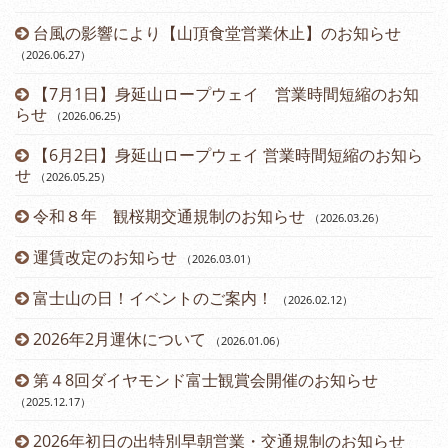
台風の影響により【山頂食堂営業休止】のお知らせ
（2026.06.27
）
（2
【7月1日】身延山ロープウェイ 営業時間短縮のお知
らせ
（2026.06.25
）
（2
【6月2日】身延山ロープウェイ 営業時間短縮のお知ら
せ
（2026.05.25
）
令和８年 観桜期交通規制のお知らせ
（2026.03.26
）
（2
運賃改定のお知らせ
（2026.03.01
）
富士山の日！イベントのご案内！
（2026.02.12
）
2026年2月運休について
（2026.01.06
）
第４8回ダイヤモンド富士観賞会開催のお知らせ
（2025.12.17
）
2026年初日の出特別早朝営業・交通規制のお知らせ