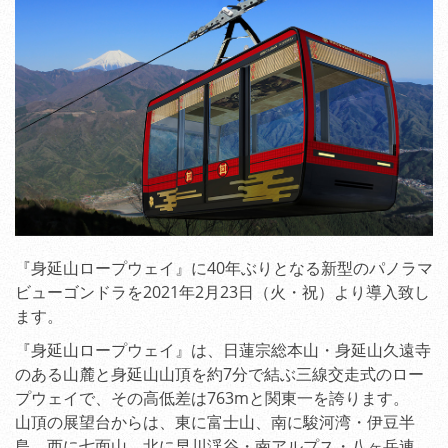
『身延山ロープウェイ』に40年ぶりとなる新型のパノラマ
ビューゴンドラを2021年2月23日（火・祝）より導入致し
ます。
『身延山ロープウェイ』は、日蓮宗総本山・身延山久遠寺
のある山麓と身延山山頂を約7分で結ぶ三線交走式のロー
プウェイで、その高低差は763mと関東一を誇ります。
山頂の展望台からは、東に富士山、南に駿河湾・伊豆半
島、西に七面山、北に早川渓谷・南アルプス・八ヶ岳連