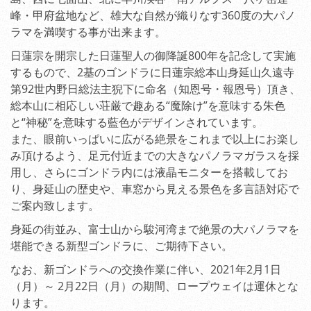
峰・甲府盆地など、雄大な自然が織りなす360度の大パノ
ラマを満喫する事が出来ます。
日蓮宗を開宗した日蓮聖人の御降誕800年を記念して実施
するもので、2基のゴンドラに日蓮宗総本山身延山久遠寺
第92世内野日総法主猊下に命名（知恩号・報恩号）頂き、
総本山に相応しい荘厳で趣ある“魔除け”を意味する朱色
と“神秘”を意味する藍色がデザインされています。
また、眼前いっぱいに広がる絶景をこれまで以上にお楽し
み頂けるよう、足元付近までの大きなパノラマガラスを採
用し、さらにゴンドラ内には液晶モニターを搭載してお
り、身延山の歴史や、車窓から見える景色を多言語対応で
ご案内致します。
身延の街並み、富士山から駿河湾まで絶景の大パノラマを
堪能できる新型ゴンドラに、ご期待下さい。
なお、新ゴンドラへの交換作業に伴い、2021年2月1日
（月）～ 2月22日（月）の期間、ロープウェイは運休とな
ります。