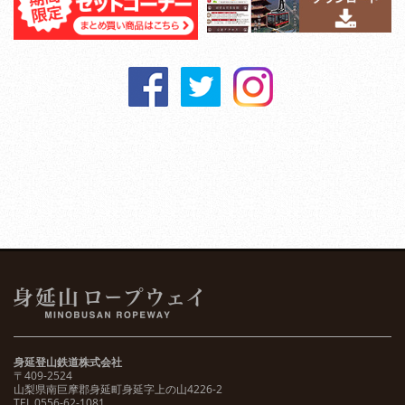
身延登山鉄道株式会社
〒409-2524
山梨県南巨摩郡身延町身延字上の山4226-2
TEL 0556-62-1081