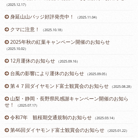
（2025.12.17
）
身延山山バッジ好評発売中！
（2025.11.04
）
（2
クマに注意！
（2025.10.18
）
（2
2025年秋の紅葉キャンペーン開催のお知らせ
（2025.10.02
）
12月運休のお知らせ
（2025.09.16
）
台風の影響により運休のお知らせ
（2025.09.05
）
第４７回ダイヤモンド富士観賞会のお知らせ
（2025.08.28
）
山梨・静岡・長野県民感謝キャンペーン開催のお知ら
せ！
（2025.07.17
）
令和7年 観桜期交通規制のお知らせ
（2025.03.14
）
（2
第46回ダイヤモンド富士観賞会のお知らせ
（2025.01.22
）