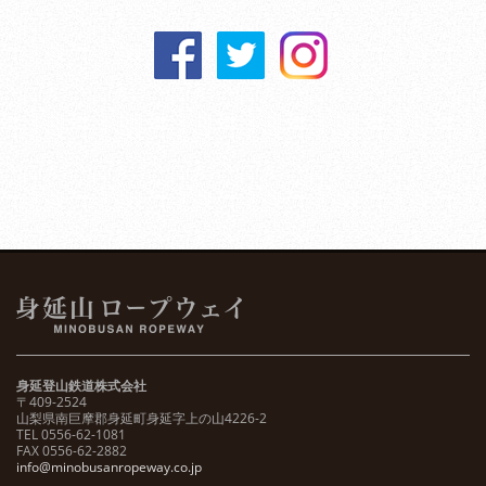
身延登山鉄道株式会社
〒409-2524
山梨県南巨摩郡身延町身延字上の山4226-2
TEL 0556-62-1081
FAX 0556-62-2882
info@minobusanropeway.co.jp