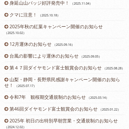
身延山山バッジ好評発売中！
（2025.11.04
）
（2
クマに注意！
（2025.10.18
）
（2
2025年秋の紅葉キャンペーン開催のお知らせ
（2025.10.02
）
12月運休のお知らせ
（2025.09.16
）
台風の影響により運休のお知らせ
（2025.09.05
）
第４７回ダイヤモンド富士観賞会のお知らせ
（2025.08.28
）
山梨・静岡・長野県民感謝キャンペーン開催のお知ら
せ！
（2025.07.17
）
令和7年 観桜期交通規制のお知らせ
（2025.03.14
）
（2
第46回ダイヤモンド富士観賞会のお知らせ
（2025.01.22
）
2025年 初日の出特別早朝営業・交通規制のお知らせ
（2024.12.02
）