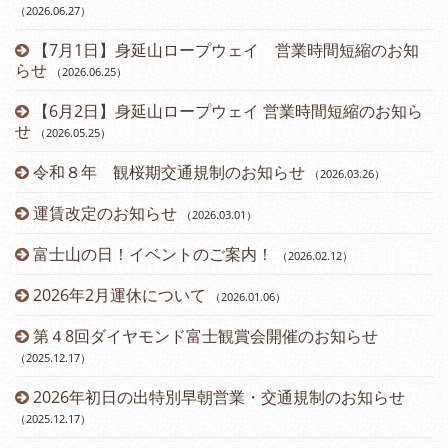
（2026.06.27
）
（2
【7月1日】身延山ロープウェイ 営業時間短縮のお知
らせ
（2026.06.25
）
（2
【6月2日】身延山ロープウェイ 営業時間短縮のお知ら
せ
（2026.05.25
）
令和８年 観桜期交通規制のお知らせ
（2026.03.26
）
（2
運賃改定のお知らせ
（2026.03.01
）
富士山の日！イベントのご案内！
（2026.02.12
）
2026年2月運休について
（2026.01.06
）
第４8回ダイヤモンド富士観賞会開催のお知らせ
（2025.12.17
）
2026年初日の出特別早朝営業・交通規制のお知らせ
（2025.12.17
）