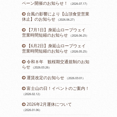
ペーン開催のお知らせ！
（2026.07.17
）
（2024.11.15
）
台風の影響により【山頂食堂営業
12月運休
1
）
休止】のお知らせ
（2026.06.27
）
ら直行バス運
2024年
【7月1日】身延山ロープウェイ
のお知らせ
3.24
）
（2
営業時間短縮のお知らせ
（2026.06.25
）
について
第45回ダ
【6月2日】身延山ロープウェイ
催のお知らせ
営業時間短縮のお知らせ
（2026.05.25
）
内
開通61周
令和８年 観桜期交通規制のお知
（2024.08.23
）
らせ
（2026.03.26
）
お知らせ
山梨県民・
運賃改定のお知らせ
ーン開催のお
（2026.03.01
）
報告書
富士山の日！イベントのご案内！
七夕イベン
（2026.02.12
）
（2024.07.13
）
ド富士観賞
2026年2月運休について
鯉のぼりに
8
）
（2026.01.06
）
（2024.04.22
）