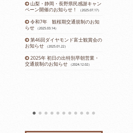
山梨・静岡・長野県民感謝キャン
令和５年 
ペーン開催のお知らせ！
のお知らせ
（2025.07.17
）
（2
令和7年 観桜期交通規制のお知
運賃改定の
らせ
（2025.03.14
）
2023年
第46回ダイヤモンド富士観賞会の
会のお知らせ
お知らせ
（2025.01.22
）
2023年2
2025年 初日の出特別早朝営業・
（2023.01.11
）
交通規制のお知らせ
（2024.12.02
）