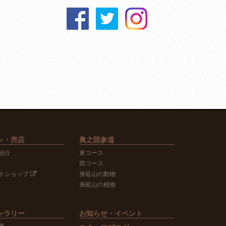
ン・売店
奥之院参道
紹介
東コース
西コース
トショップ
身延山の動物
身延山の植物
ャラリー
お知らせ・イベント