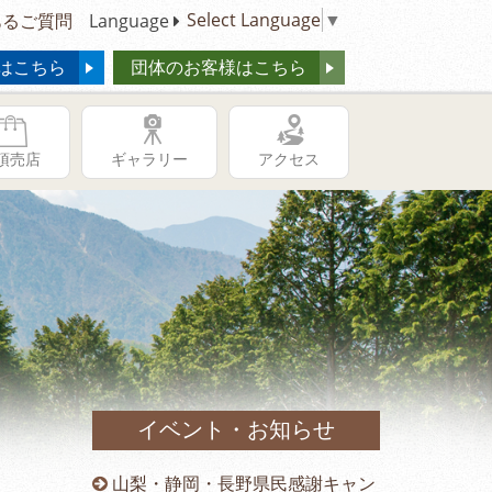
Select Language
▼
るご質問
Language
はこちら
団体のお客様はこちら
頂売店
ギャラリー
アクセス
イベント・お知らせ
供の日キャ
山梨・静岡・長野県民感謝キャン
冬季営業時