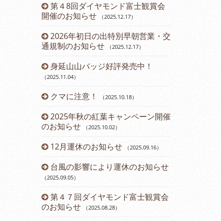
ーアルしま
第４8回ダイヤモンド富士観賞会
令和６年 
開催のお知らせ
らせ
（2025.12.17
）
（2024.03.12
2026年初日の出特別早朝営業・交
営業時間変
通規制のお知らせ
（2025.12.17
）
（2023.11.14
）
身延山山バッジ好評発売中！
12月運休
（2025.11.04
）
2023年
クマに注意！
のお知らせ
（2025.10.18
）
（2
2025年秋の紅葉キャンペーン開催
第43回ダ
のお知らせ
催のお知らせ
（2025.10.02
）
12月運休のお知らせ
開通60周
（2025.09.16
）
台風の影響により運休のお知らせ
開通60周
（2025.09.05
）
（2023.07.21
）
第４７回ダイヤモンド富士観賞会
七夕イベン
のお知らせ
（2025.08.28
）
（2023.07.08
）