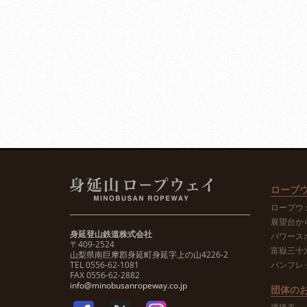
ロープ
ロープウ
展望台か
身延登山鉄道株式会社
パワース
〒409-2524
富嶽三十
山梨県南巨摩郡身延町身延字上の山4226-2
TEL 0556-62-1081
パンフレ
FAX 0556-62-2882
info@minobusanropeway.co.jp
団体の