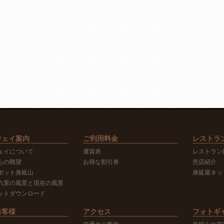
ウェイ案内
ご利用料金
レストラ
ェイについて
運賃表
レストラン
らの眺望
お得な割引券
売店紹介
ポット身延山
身延屋ネッ
六景の風景と現在の風景
ットダウンロード
お客様
アクセス
フォトギ