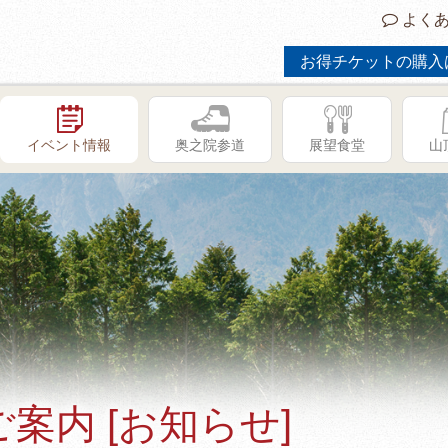
よくあ
お得チケットの購入
イベント情報
奥之院参道
展望食堂
山
案内 [お知らせ]
GW限定イベント「子