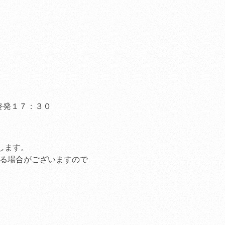
ンペーン」
（2011.04.28
）
桜の開花状況
（2012.04.0
JR冨士、JR新富士か
行【3/24～4/17】
（2011.0
観桜期車両の交通規制
（2011.02.21
）
終発１７：３０
観桜期特別営業のご案
（2011.03.15
）
食堂「身延庵」休業の
します。
（2010.11.21
）
する場合がございますので
平成21年度当社安全
（2010.08.01
）
「第20回ダイヤモン
会」のお知らせ
（2012.01.1