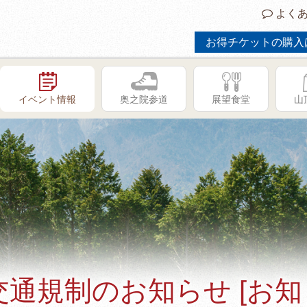
よくあ
お得チケットの購入
イベント情報
奥之院参道
展望食堂
山
通規制のお知らせ [お知
GW限定イベント「子