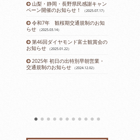
山梨・静岡・長野県民感謝キャン
令和５年 
ペーン開催のお知らせ！
のお知らせ
（2025.07.17
）
（2
令和7年 観桜期交通規制のお知
運賃改定の
らせ
（2025.03.14
）
2023年
第46回ダイヤモンド富士観賞会の
会のお知らせ
お知らせ
（2025.01.22
）
2023年2
2025年 初日の出特別早朝営業・
（2023.01.11
）
交通規制のお知らせ
（2024.12.02
）