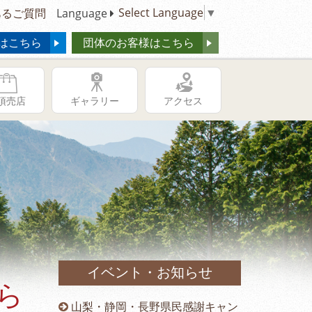
Select Language
▼
るご質問
Language
はこちら
団体のお客様はこちら
頂売店
ギャラリー
アクセス
イベント・お知らせ
ら
供の日キャ
山梨・静岡・長野県民感謝キャン
冬季営業時