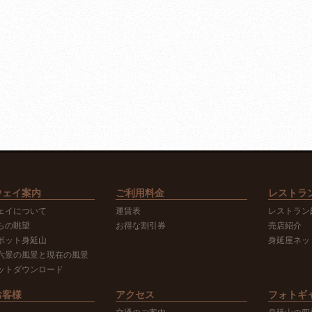
ウェイ案内
ご利用料金
レストラ
ェイについて
運賃表
レストラン
らの眺望
お得な割引券
売店紹介
ポット身延山
身延屋ネッ
六景の風景と現在の風景
ットダウンロード
お客様
アクセス
フォトギ