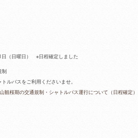
ンペーン」
（2011.04.28
）
桜の開花状況
（2012.04.0
JR冨士、JR新富士か
行【3/24～4/17】
（2011.0
観桜期車両の交通規制
（2011.02.21
）
31日（日曜日） ※日程確定しました
観桜期特別営業のご案
規制
（2011.03.15
）
ャトルバスをご利用くださいませ。
食堂「身延庵」休業の
山観桜期の交通規制・シャトルバス運行について（日程確定） -
（2010.11.21
）
平成21年度当社安全
（2010.08.01
）
「第20回ダイヤモン
会」のお知らせ
（2012.01.1