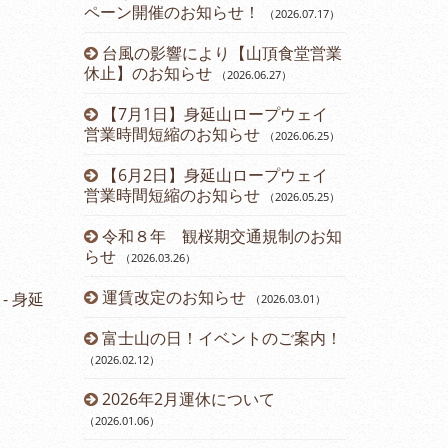
ペーン開催のお知らせ！
（2026.07.17
）
（2024.11.15
）
台風の影響により【山頂食堂営業
12月運休
1
）
休止】のお知らせ
（2026.06.27
）
ら直行バス運
2024年
【7月1日】身延山ロープウェイ
のお知らせ
3.24
）
（2
営業時間短縮のお知らせ
（2026.06.25
）
について
第45回ダ
【6月2日】身延山ロープウェイ
催のお知らせ
営業時間短縮のお知らせ
（2026.05.25
）
内
開通61周
令和８年 観桜期交通規制のお知
（2024.08.23
）
らせ
（2026.03.26
）
お知らせ
山梨県民・
運賃改定のお知らせ
ーン開催のお
 身延
（2026.03.01
）
報告書
富士山の日！イベントのご案内！
七夕イベン
（2026.02.12
）
（2024.07.13
）
ド富士観賞
2026年2月運休について
鯉のぼりに
8
）
（2026.01.06
）
（2024.04.22
）