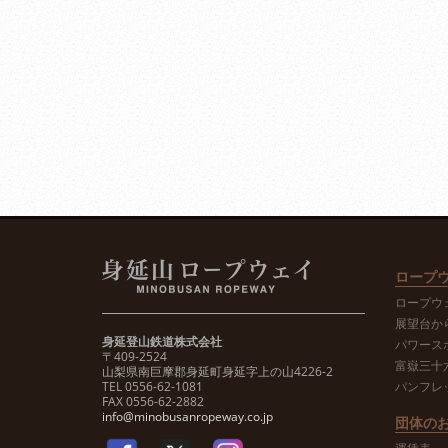
ロープ
ロープウ
展望台か
身延登山鉄道株式会社
パワース
〒409-2524
富嶽三十
山梨県南巨摩郡身延町身延字上の山4226-2
TEL 0556-62-1081
パンフレ
FAX 0556-62-2882
info@minobusanropeway.co.jp
団体の