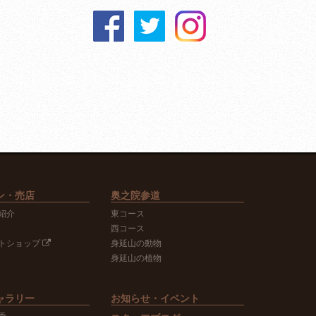
ン・売店
奥之院参道
紹介
東コース
西コース
トショップ
身延山の動物
身延山の植物
ャラリー
お知らせ・イベント