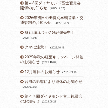
ーアルしま
第４8回ダイヤモンド富士観賞会
令和６年 
開催のお知らせ
らせ
（2025.12.17
）
（2024.03.12
2026年初日の出特別早朝営業・交
営業時間変
通規制のお知らせ
（2025.12.17
）
（2023.11.14
）
身延山山バッジ好評発売中！
12月運休
（2025.11.04
）
2023年
クマに注意！
のお知らせ
（2025.10.18
）
（2
2025年秋の紅葉キャンペーン開催
第43回ダ
のお知らせ
催のお知らせ
（2025.10.02
）
12月運休のお知らせ
開通60周
（2025.09.16
）
台風の影響により運休のお知らせ
開通60周
（2025.09.05
）
（2023.07.21
）
第４７回ダイヤモンド富士観賞会
七夕イベン
のお知らせ
（2025.08.28
）
（2023.07.08
）