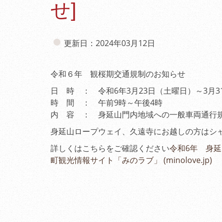
せ]
更新日：2024年03月12日
令和６年 観桜期交通規制のお知らせ
日 時 ： 令和6年3月23日（土曜日）～3月
時 間 ： 午前9時～午後4時
内 容 ： 身延山門内地域への一般車両通行
身延山ロープウェイ、久遠寺にお越しの方はシ
詳しくはこちらをご確認ください
令和6年 身延
町観光情報サイト「みのラブ」 (minolove.jp)