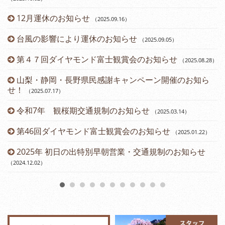
12月運休のお知らせ
（2025.09.16
）
台風の影響により運休のお知らせ
（2025.09.05
）
第４７回ダイヤモンド富士観賞会のお知らせ
（2025.08.28
）
山梨・静岡・長野県民感謝キャンペーン開催のお知ら
せ！
（2025.07.17
）
令和7年 観桜期交通規制のお知らせ
（2025.03.14
）
（2
第46回ダイヤモンド富士観賞会のお知らせ
（2025.01.22
）
2025年 初日の出特別早朝営業・交通規制のお知らせ
（2024.12.02
）