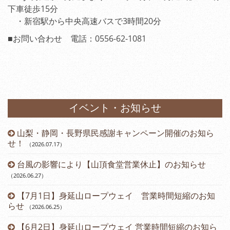
下車徒歩15分
・新宿駅から中央高速バスで3時間20分
■お問い合わせ 電話：0556-62-1081
イベント・お知らせ
山梨・静岡・長野県民感謝キャンペーン開催のお知ら
）
せ！
（2026.07.17
）
台風の影響により【山頂食堂営業休止】のお知らせ
（2026.06.27
）
（2
【7月1日】身延山ロープウェイ 営業時間短縮のお知
らせ
（2026.06.25
）
（2
【6月2日】身延山ロープウェイ 営業時間短縮のお知ら