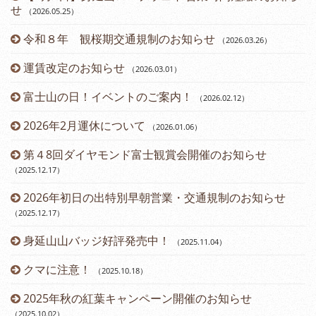
せ
（2026.05.25
）
令和８年 観桜期交通規制のお知らせ
（2026.03.26
）
（2
運賃改定のお知らせ
（2026.03.01
）
富士山の日！イベントのご案内！
（2026.02.12
）
2026年2月運休について
（2026.01.06
）
第４8回ダイヤモンド富士観賞会開催のお知らせ
（2025.12.17
）
2026年初日の出特別早朝営業・交通規制のお知らせ
（2025.12.17
）
身延山山バッジ好評発売中！
（2025.11.04
）
（2
クマに注意！
（2025.10.18
）
（2
2025年秋の紅葉キャンペーン開催のお知らせ
（2025.10.02
）