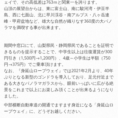
ェイで、その高低差は763ｍと関東一を誇ります。
山頂の展望台からは、東に富士山、南に駿河湾・伊豆半
島、西に七面山、北に早川渓谷・南アルプス・八ヶ岳連
峰・甲府盆地など、雄大な自然が織りなす360度の大パノ
ラマを満喫する事が出来ます。
期間中窓口にて、山梨県民・静岡県民であることを証明で
きるものを提示することで、中学生以上は往復運賃が300
円引き（1,500円→1,200円）、4歳～小学生は半額（750
円→375円）でご乗車頂けます。
なお、『身延山ロープウェイ』では2021年2月より、40年
ぶりとなる新型のゴンドラを導入しており、足元付近まで
ある大きなパノラマガラスから、眼前いっぱいに広がる絶
景をこれまで以上にお楽しみ頂くことが出来るようになり
ました。
中部横断自動車道の開通でますます身近になる「身延山ロ
ープウェイ」に、どうぞお越しください。