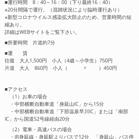
■運行時間 8：40～16：00（下り最終16：40）
※20分間隔で運行。（混雑状況により臨時運行あり）
※新型コロナウイルス感染拡大防止のため、営業時間の短
縮あり。
詳細はWEBサイトをご覧下さい。
■所要時間 片道約7分
■運 賃
往復 大人1,500円 小人（4歳～小学生）750円
片道 大人 860円 小人（ 〃 ）450円
■アクセス
（1）お車の場合
・中部横断自動車道「身延山IC」から15分
・中部横断自動車道「下部温泉早川IC」または「南部
IC」から国道52号線経由20分
（2）電車・高速バスの場合
・JR身延線・身延駅よりバスで12分、「身延山」バス停