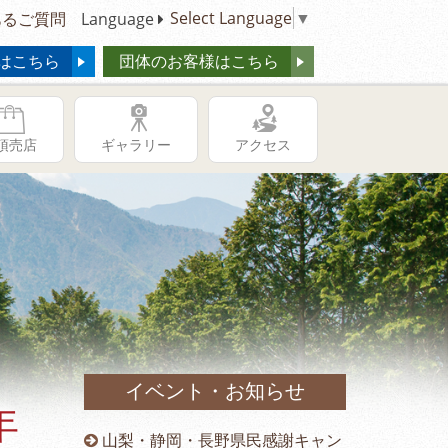
Select Language
▼
るご質問
Language
はこちら
団体のお客様はこちら
頂売店
ギャラリー
アクセス
イベント・お知らせ
年
供の日キャ
山梨・静岡・長野県民感謝キャン
冬季営業時