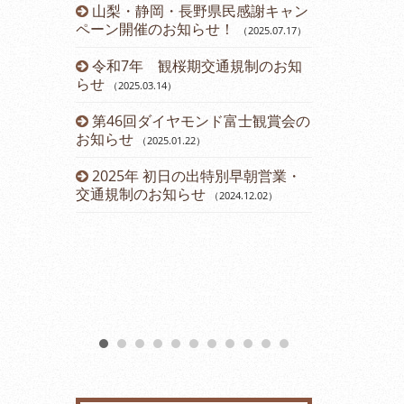
山梨・静岡・長野県民感謝キャン
令和５年 
ペーン開催のお知らせ！
のお知らせ
（2025.07.17
）
（2
令和7年 観桜期交通規制のお知
運賃改定の
らせ
（2025.03.14
）
2023年
第46回ダイヤモンド富士観賞会の
会のお知らせ
お知らせ
（2025.01.22
）
2023年2
2025年 初日の出特別早朝営業・
（2023.01.11
）
交通規制のお知らせ
（2024.12.02
）