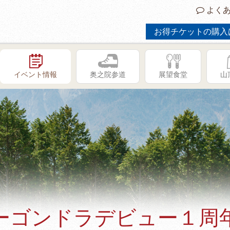
よくあ
お得チケットの購入
イベント情報
奥之院参道
展望食堂
山
ーゴンドラデビュー１周
GW限定イベント「子