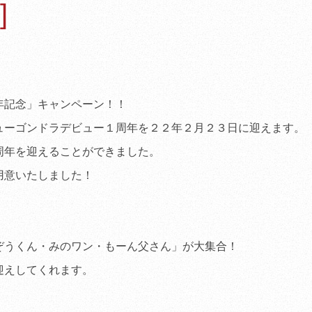
]
ンペーン」
（2011.04.28
）
桜の開花状況
（2012.04.0
JR冨士、JR新富士か
行【3/24～4/17】
（2011.0
年記念」キャンペーン！！
観桜期車両の交通規制
（2011.02.21
）
ューゴンドラデビュー１周年を２２年２月２３日に迎えます。
観桜期特別営業のご案
周年を迎えることができました。
（2011.03.15
）
用意いたしました！
食堂「身延庵」休業の
（2010.11.21
）
平成21年度当社安全
うくん・みのワン・もーん父さん」が大集合！
（2010.08.01
）
えしてくれます。
「第20回ダイヤモン
会」のお知らせ
（2012.01.1