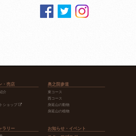
ン・売店
奥之院参道
紹介
東コース
西コース
トショップ
身延山の動物
身延山の植物
ャラリー
お知らせ・イベント