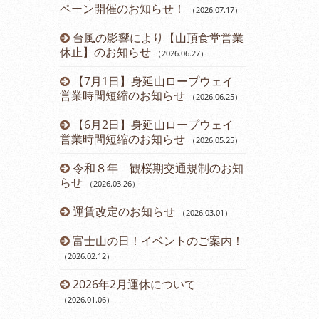
ペーン開催のお知らせ！
（2026.07.17
）
（2024.11.15
）
台風の影響により【山頂食堂営業
12月運休
1
）
休止】のお知らせ
（2026.06.27
）
ら直行バス運
2024年
【7月1日】身延山ロープウェイ
のお知らせ
3.24
）
（2
営業時間短縮のお知らせ
（2026.06.25
）
について
第45回ダ
【6月2日】身延山ロープウェイ
催のお知らせ
営業時間短縮のお知らせ
（2026.05.25
）
内
開通61周
令和８年 観桜期交通規制のお知
（2024.08.23
）
らせ
（2026.03.26
）
お知らせ
山梨県民・
運賃改定のお知らせ
ーン開催のお
（2026.03.01
）
報告書
富士山の日！イベントのご案内！
七夕イベン
（2026.02.12
）
（2024.07.13
）
ド富士観賞
2026年2月運休について
鯉のぼりに
8
）
（2026.01.06
）
（2024.04.22
）