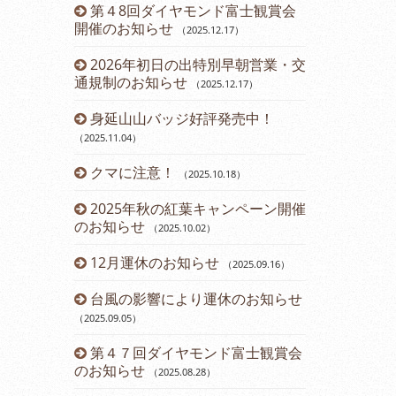
ーアルしま
第４8回ダイヤモンド富士観賞会
令和６年 
開催のお知らせ
らせ
（2025.12.17
）
（2024.03.12
2026年初日の出特別早朝営業・交
営業時間変
通規制のお知らせ
（2025.12.17
）
（2023.11.14
）
身延山山バッジ好評発売中！
12月運休
（2025.11.04
）
2023年
クマに注意！
のお知らせ
（2025.10.18
）
（2
2025年秋の紅葉キャンペーン開催
第43回ダ
のお知らせ
催のお知らせ
（2025.10.02
）
12月運休のお知らせ
開通60周
（2025.09.16
）
台風の影響により運休のお知らせ
開通60周
（2025.09.05
）
（2023.07.21
）
第４７回ダイヤモンド富士観賞会
七夕イベン
のお知らせ
（2025.08.28
）
（2023.07.08
）