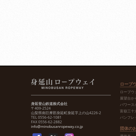
ロープ
ロープウ
展望台か
身延登山鉄道株式会社
パワース
〒409-2524
富嶽三十
山梨県南巨摩郡身延町身延字上の山4226-2
TEL 0556-62-1081
パンフレ
FAX 0556-62-2882
info@minobusanropeway.co.jp
団体の