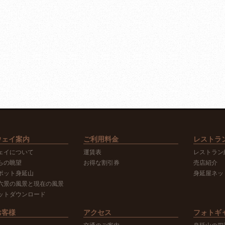
ウェイ案内
ご利用料金
レストラ
ェイについて
運賃表
レストラン
らの眺望
お得な割引券
売店紹介
ポット身延山
身延屋ネッ
六景の風景と現在の風景
ットダウンロード
お客様
アクセス
フォトギ