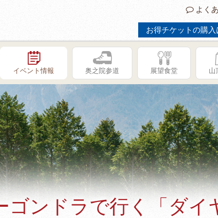
よくあ
お得チケットの購入
イベント情報
奥之院参道
展望食堂
山
ーゴンドラで行く「ダイ
GW限定イベント「子