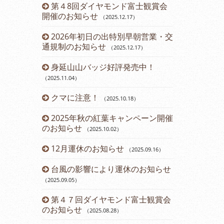
ーアルしま
第４8回ダイヤモンド富士観賞会
令和６年 
開催のお知らせ
らせ
（2025.12.17
）
（2024.03.12
。
2026年初日の出特別早朝営業・交
営業時間変
通規制のお知らせ
（2025.12.17
）
（2023.11.14
）
身延山山バッジ好評発売中！
12月運休
（2025.11.04
）
2023年
クマに注意！
のお知らせ
（2025.10.18
）
（2
2025年秋の紅葉キャンペーン開催
第43回ダ
のお知らせ
催のお知らせ
（2025.10.02
）
12月運休のお知らせ
開通60周
（2025.09.16
）
台風の影響により運休のお知らせ
開通60周
（2025.09.05
）
（2023.07.21
）
第４７回ダイヤモンド富士観賞会
七夕イベン
のお知らせ
（2025.08.28
）
（2023.07.08
）