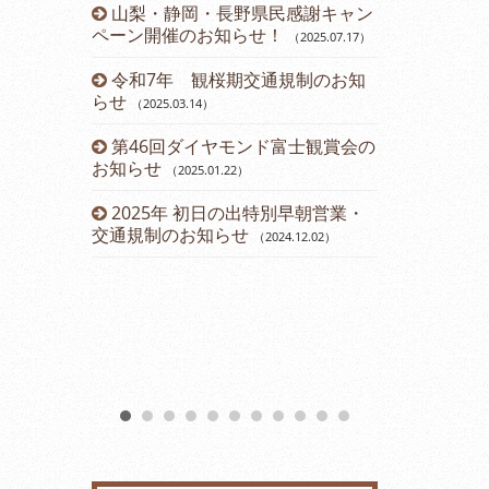
山梨・静岡・長野県民感謝キャン
令和５年 
ペーン開催のお知らせ！
のお知らせ
（2025.07.17
）
（2
令和7年 観桜期交通規制のお知
運賃改定の
らせ
（2025.03.14
）
2023年
第46回ダイヤモンド富士観賞会の
会のお知らせ
お知らせ
（2025.01.22
）
2023年2
2025年 初日の出特別早朝営業・
（2023.01.11
）
交通規制のお知らせ
（2024.12.02
）