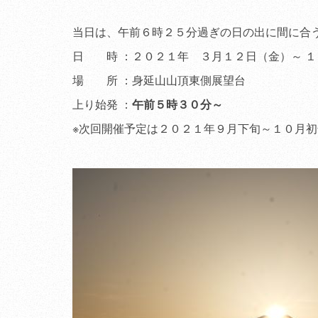
当日は、午前６時２５分過ぎの日の出に間に合
日 時 ：２０２１年 ３月１２日（金）～ 
場 所 ：身延山山頂東側展望台
上り始発 ：
午前５時３０分～
※次回開催予定は２０２１年９月下旬～１０月