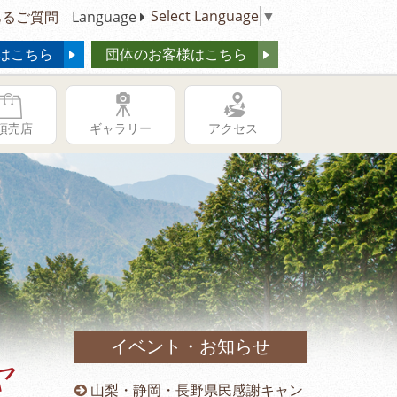
Select Language
▼
るご質問
Language
はこちら
団体のお客様はこちら
頂売店
ギャラリー
アクセス
イベント・お知らせ
ヤ
供の日キャ
山梨・静岡・長野県民感謝キャン
冬季営業時