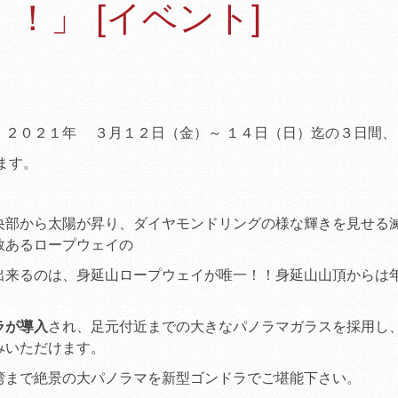
！」 [イベント]
ンペーン」
（2011.04.28
）
桜の開花状況
（2012.04.0
JR冨士、JR新富士か
行【3/24～4/17】
（2011.0
、２０２１年 ３月１２日（金）～ １４日（日）迄の３日間、
観桜期車両の交通規制
（2011.02.21
）
ます。
観桜期特別営業のご案
（2011.03.15
）
央部から太陽が昇り、ダイヤモンドリングの様な輝きを見せる
数あるロープウェイの
食堂「身延庵」休業の
（2010.11.21
）
出来るのは、身延山ロープウェイが唯一！！身延山山頂からは
平成21年度当社安全
（2010.08.01
）
ラが導入
され、足元付近までの大きなパノラマガラスを採用し
みいただけます。
「第20回ダイヤモン
会」のお知らせ
（2012.01.1
湾まで絶景の大パノラマを新型ゴンドラでご堪能下さい。