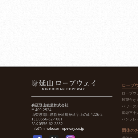
ロープ
ロープウ
展望台か
身延登山鉄道株式会社
パワース
〒409-2524
富嶽三十
山梨県南巨摩郡身延町身延字上の山4226-2
TEL 0556-62-1081
パンフレ
FAX 0556-62-2882
info@minobusanropeway.co.jp
団体の