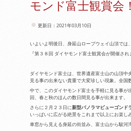
モンド富士観賞会！
更新日：2021年03月10日
いよいよ明後日、身延山ロープウェイ山頂では
『第３８回 ダイヤモンド富士観賞会が開催され
ダイヤモンド富士は、世界遺産富士山の山頂中
見る事の出来ない貴重で大変珍しい現象。全国
中で、このダイヤモンド富士を手軽に見る事が
回、春と秋のほんの数日間見る事が出来ます。
さらに２月２３日に
新型パノラマビューゴンド
いっぱいに広がる絶景をこれまで以上にお楽し
車窓から見える身延の街並み、富士山から駿河