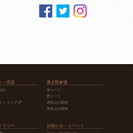
ン・売店
奥之院参道
紹介
東コース
西コース
トショップ
身延山の動物
身延山の植物
ャラリー
お知らせ・イベント