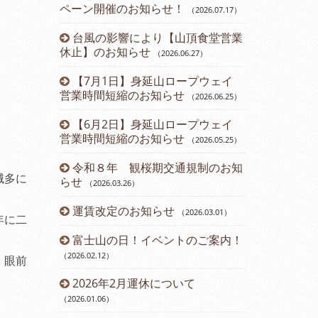
ペーン開催のお知らせ！
（2026.07.17
）
（2024.11.15
）
台風の影響により【山頂食堂営業
12月運休
1
）
休止】のお知らせ
（2026.06.27
）
ら直行バス運
2024年
【7月1日】身延山ロープウェイ
のお知らせ
3.24
）
（2
営業時間短縮のお知らせ
（2026.06.25
）
について
第45回ダ
【6月2日】身延山ロープウェイ
催のお知らせ
営業時間短縮のお知らせ
（2026.05.25
）
内
開通61周
令和８年 観桜期交通規制のお知
（2024.08.23
）
滅多に
らせ
（2026.03.26
）
お知らせ
山梨県民・
運賃改定のお知らせ
ーン開催のお
（2026.03.01
）
年に二
報告書
富士山の日！イベントのご案内！
七夕イベン
（2026.02.12
）
（2024.07.13
）
、眼前
ド富士観賞
2026年2月運休について
鯉のぼりに
8
）
（2026.01.06
）
（2024.04.22
）