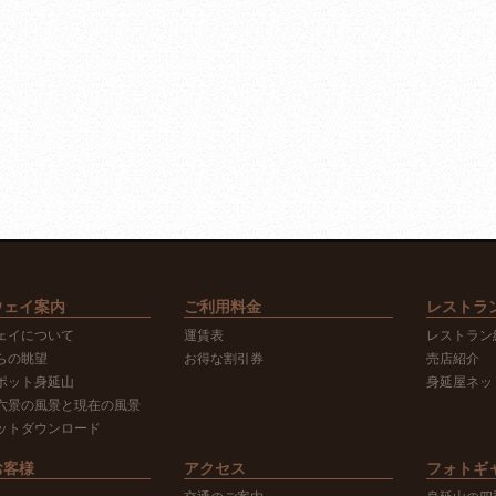
ウェイ案内
ご利用料金
レストラ
ェイについて
運賃表
レストラン
らの眺望
お得な割引券
売店紹介
ポット身延山
身延屋ネッ
六景の風景と現在の風景
ットダウンロード
お客様
アクセス
フォトギ