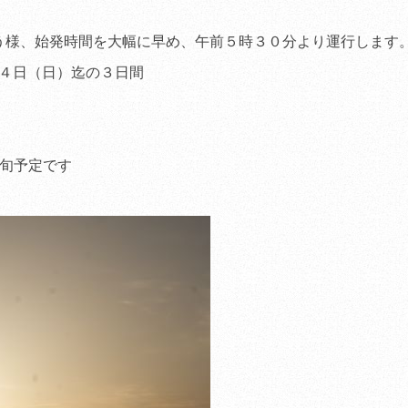
ホームページをリニュ
した。
（2010.10.10
）
う様、始発時間を大幅に早め、午前５時３０分より運行します
１４日（日）迄の３日間
初旬予定です