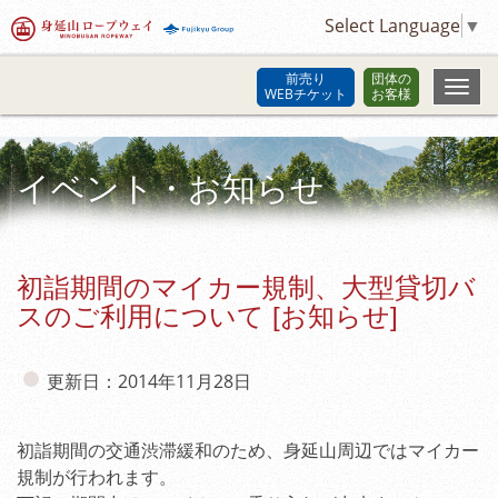
Select Language
▼
前売り
団体の
WEBチケット
お客様
イベント・お知らせ
初詣期間のマイカー規制、大型貸切バ
スのご利用について [お知らせ]
更新日：2014年11月28日
初詣期間の交通渋滞緩和のため、身延山周辺ではマイカー
規制が行われます。