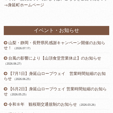
→身延町ホームページ
イベント・お知らせ
山梨・静岡・長野県民感謝キャンペーン開催のお知ら
）
せ！
（2026.07.17
）
台風の影響により【山頂食堂営業休止】のお知らせ
（2026.06.27
）
（2
【7月1日】身延山ロープウェイ 営業時間短縮のお知
らせ
（2026.06.25
）
（2
【6月2日】身延山ロープウェイ 営業時間短縮のお知ら
せ
（2026.05.25
）
令和８年 観桜期交通規制のお知らせ
（2026.03.26
）
（2