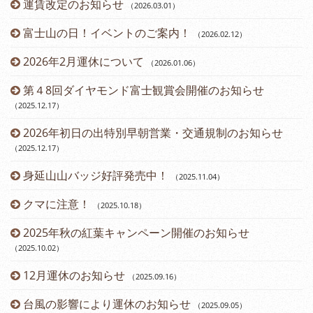
運賃改定のお知らせ
（2026.03.01
）
富士山の日！イベントのご案内！
（2026.02.12
）
2026年2月運休について
（2026.01.06
）
第４8回ダイヤモンド富士観賞会開催のお知らせ
（2025.12.17
）
2026年初日の出特別早朝営業・交通規制のお知らせ
（2025.12.17
）
身延山山バッジ好評発売中！
（2025.11.04
）
（2
クマに注意！
（2025.10.18
）
（2
2025年秋の紅葉キャンペーン開催のお知らせ
（2025.10.02
）
12月運休のお知らせ
（2025.09.16
）
台風の影響により運休のお知らせ
（2025.09.05
）