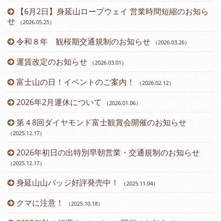
（2
【6月2日】身延山ロープウェイ 営業時間短縮のお知ら
せ
（2026.05.25
）
令和８年 観桜期交通規制のお知らせ
（2026.03.26
）
（2
運賃改定のお知らせ
（2026.03.01
）
富士山の日！イベントのご案内！
（2026.02.12
）
2026年2月運休について
（2026.01.06
）
第４8回ダイヤモンド富士観賞会開催のお知らせ
（2025.12.17
）
2026年初日の出特別早朝営業・交通規制のお知らせ
（2025.12.17
）
身延山山バッジ好評発売中！
（2025.11.04
）
（2
クマに注意！
（2025.10.18
）
（2