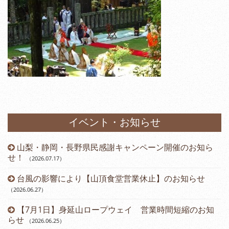
イベント・お知らせ
山梨・静岡・長野県民感謝キャンペーン開催のお知ら
）
せ！
（2026.07.17
）
台風の影響により【山頂食堂営業休止】のお知らせ
（2026.06.27
）
（2
【7月1日】身延山ロープウェイ 営業時間短縮のお知
らせ
（2026.06.25
）