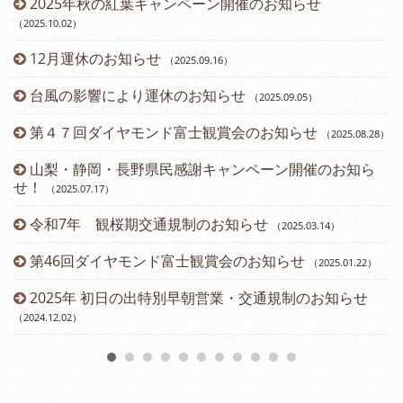
2025年秋の紅葉キャンペーン開催のお知らせ
（2025.10.02
）
12月運休のお知らせ
（2025.09.16
）
台風の影響により運休のお知らせ
（2025.09.05
）
第４７回ダイヤモンド富士観賞会のお知らせ
（2025.08.28
）
山梨・静岡・長野県民感謝キャンペーン開催のお知ら
せ！
（2025.07.17
）
令和7年 観桜期交通規制のお知らせ
（2025.03.14
）
（2
第46回ダイヤモンド富士観賞会のお知らせ
（2025.01.22
）
2025年 初日の出特別早朝営業・交通規制のお知らせ
（2024.12.02
）