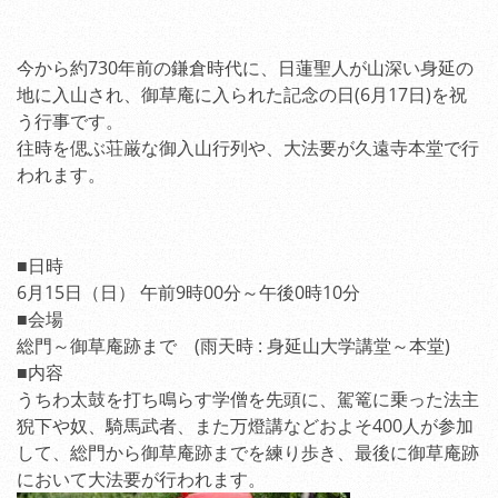
今から約730年前の鎌倉時代に、日蓮聖人が山深い身延の
地に入山され、御草庵に入られた記念の日(6月17日)を祝
う行事です。
往時を偲ぶ荘厳な御入山行列や、大法要が久遠寺本堂で行
われます。
■日時
6月15日（日） 午前9時00分～午後0時10分
■会場
総門～御草庵跡まで (雨天時 : 身延山大学講堂～本堂)
■内容
うちわ太鼓を打ち鳴らす学僧を先頭に、駕篭に乗った法主
猊下や奴、騎馬武者、また万燈講などおよそ400人が参加
して、総門から御草庵跡までを練り歩き、最後に御草庵跡
において大法要が行われます。