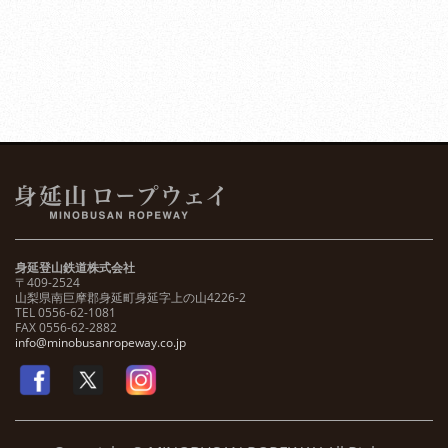
身延登山鉄道株式会社
〒409-2524
山梨県南巨摩郡身延町身延字上の山4226-2
TEL 0556-62-1081
FAX 0556-62-2882
info@minobusanropeway.co.jp