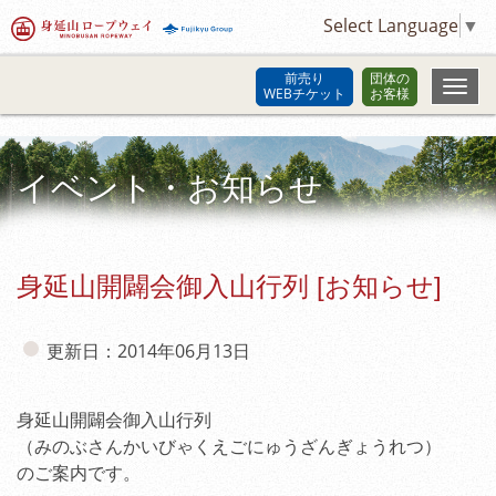
Select Language
▼
前売り
団体の
WEBチケット
お客様
イベント・お知らせ
身延山開闢会御入山行列 [お知らせ]
更新日：2014年06月13日
身延山開闢会御入山行列
（みのぶさんかいびゃくえごにゅうざんぎょうれつ）
のご案内です。