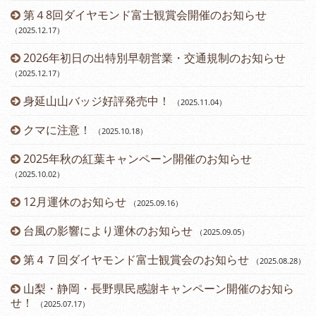
第４8回ダイヤモンド富士観賞会開催のお知らせ
（2025.12.17
）
2026年初日の出特別早朝営業・交通規制のお知らせ
（2025.12.17
）
身延山山バッジ好評発売中！
（2025.11.04
）
（2
クマに注意！
（2025.10.18
）
（2
2025年秋の紅葉キャンペーン開催のお知らせ
（2025.10.02
）
12月運休のお知らせ
（2025.09.16
）
台風の影響により運休のお知らせ
（2025.09.05
）
第４７回ダイヤモンド富士観賞会のお知らせ
（2025.08.28
）
山梨・静岡・長野県民感謝キャンペーン開催のお知ら
せ！
（2025.07.17
）