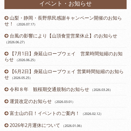
イベント・お知らせ
山梨・静岡・長野県民感謝キャンペーン開催のお知ら
）
せ！
（2026.07.17
）
台風の影響により【山頂食堂営業休止】のお知らせ
（2026.06.27
）
（2
【7月1日】身延山ロープウェイ 営業時間短縮のお知
らせ
（2026.06.25
）
（2
【6月2日】身延山ロープウェイ 営業時間短縮のお知ら
せ
（2026.05.25
）
令和８年 観桜期交通規制のお知らせ
（2026.03.26
）
（2
運賃改定のお知らせ
（2026.03.01
）
富士山の日！イベントのご案内！
（2026.02.12
）
2026年2月運休について
（2026.01.06
）