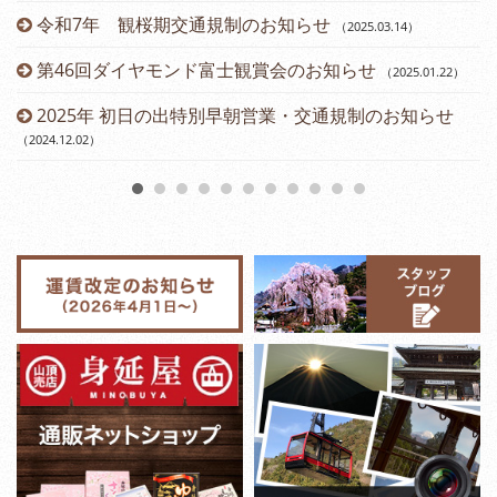
令和7年 観桜期交通規制のお知らせ
（2025.03.14
）
（2
第46回ダイヤモンド富士観賞会のお知らせ
（2025.01.22
）
2025年 初日の出特別早朝営業・交通規制のお知らせ
（2024.12.02
）