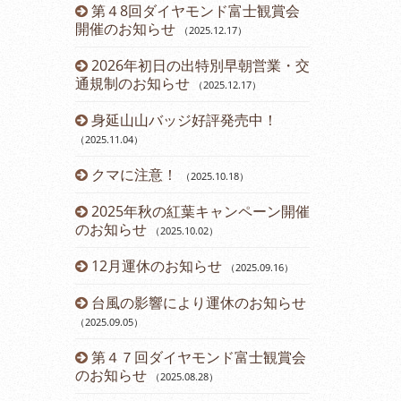
ーアルしま
第４8回ダイヤモンド富士観賞会
令和６年 
開催のお知らせ
らせ
（2025.12.17
）
（2024.03.12
2026年初日の出特別早朝営業・交
営業時間変
通規制のお知らせ
（2025.12.17
）
（2023.11.14
）
身延山山バッジ好評発売中！
12月運休
（2025.11.04
）
2023年
クマに注意！
のお知らせ
（2025.10.18
）
（2
2025年秋の紅葉キャンペーン開催
第43回ダ
のお知らせ
催のお知らせ
（2025.10.02
）
12月運休のお知らせ
開通60周
（2025.09.16
）
台風の影響により運休のお知らせ
開通60周
（2025.09.05
）
（2023.07.21
）
第４７回ダイヤモンド富士観賞会
七夕イベン
のお知らせ
（2025.08.28
）
（2023.07.08
）