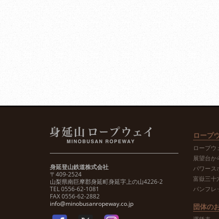
ロープ
ロープウ
展望台か
身延登山鉄道株式会社
パワース
〒409-2524
富嶽三十
山梨県南巨摩郡身延町身延字上の山4226-2
TEL 0556-62-1081
パンフレ
FAX 0556-62-2882
info@minobusanropeway.co.jp
団体の