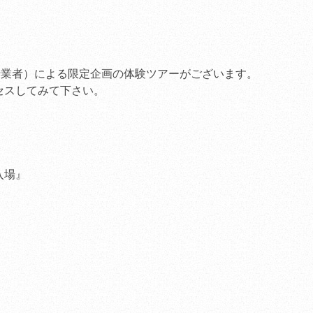
ンペーン」
（2011.04.28
）
桜の開花状況
（2012.04.0
JR冨士、JR新富士か
行業者）による限定企画の体験ツアーがございます。
行【3/24～4/17】
（2011.0
セスしてみて下さい。
観桜期車両の交通規制
（2011.02.21
）
観桜期特別営業のご案
（2011.03.15
）
入場』
食堂「身延庵」休業の
（2010.11.21
）
平成21年度当社安全
（2010.08.01
）
「第20回ダイヤモン
会」のお知らせ
（2012.01.1