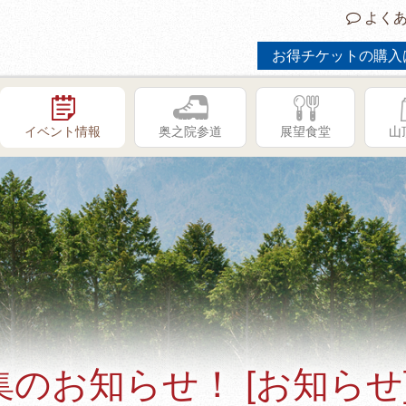
よくあ
お得チケットの購入
イベント情報
奥之院参道
展望食堂
山
のお知らせ！ [お知らせ
GW限定イベント「子