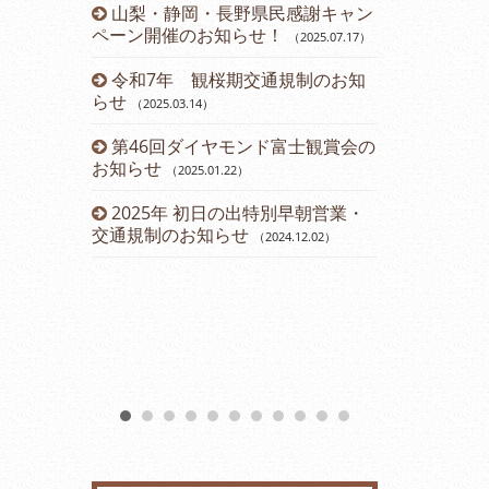
山梨・静岡・長野県民感謝キャン
令和５年 
ペーン開催のお知らせ！
のお知らせ
（2025.07.17
）
（2
令和7年 観桜期交通規制のお知
運賃改定の
らせ
（2025.03.14
）
2023年
第46回ダイヤモンド富士観賞会の
会のお知らせ
お知らせ
（2025.01.22
）
2023年2
2025年 初日の出特別早朝営業・
（2023.01.11
）
交通規制のお知らせ
（2024.12.02
）