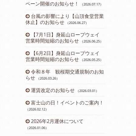
ペーン開催のお知らせ！
（2026.07.17
）
（2024.11.15
）
台風の影響により【山頂食堂営業
12月運休
1
）
休止】のお知らせ
（2026.06.27
）
ら直行バス運
2024年
【7月1日】身延山ロープウェイ
のお知らせ
3.24
）
（2
営業時間短縮のお知らせ
（2026.06.25
）
について
第45回ダ
【6月2日】身延山ロープウェイ
催のお知らせ
営業時間短縮のお知らせ
（2026.05.25
）
内
開通61周
令和８年 観桜期交通規制のお知
（2024.08.23
）
らせ
（2026.03.26
）
お知らせ
山梨県民・
運賃改定のお知らせ
ーン開催のお
（2026.03.01
）
報告書
富士山の日！イベントのご案内！
七夕イベン
（2026.02.12
）
（2024.07.13
）
ド富士観賞
2026年2月運休について
鯉のぼりに
8
）
（2026.01.06
）
（2024.04.22
）