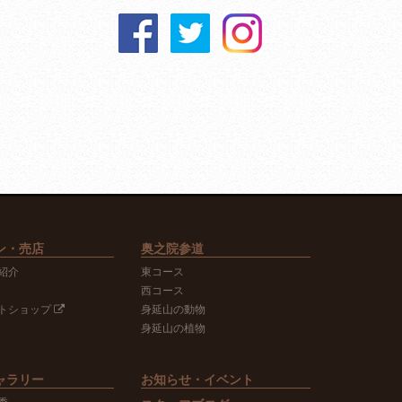
ン・売店
奥之院参道
紹介
東コース
西コース
トショップ
身延山の動物
身延山の植物
ャラリー
お知らせ・イベント