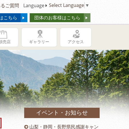
Select Language
▼
るご質問
Language
はこちら
団体のお客様はこちら
頂売店
ギャラリー
アクセス
イベント・お知らせ
]
供の日キャ
山梨・静岡・長野県民感謝キャン
冬季営業時