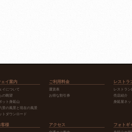
ウェイ案内
ご利用料金
レストラ
ェイについて
運賃表
レストラン
らの眺望
お得な割引券
売店紹介
ポット身延山
身延屋ネッ
六景の風景と現在の風景
ットダウンロード
お客様
アクセス
フォトギ