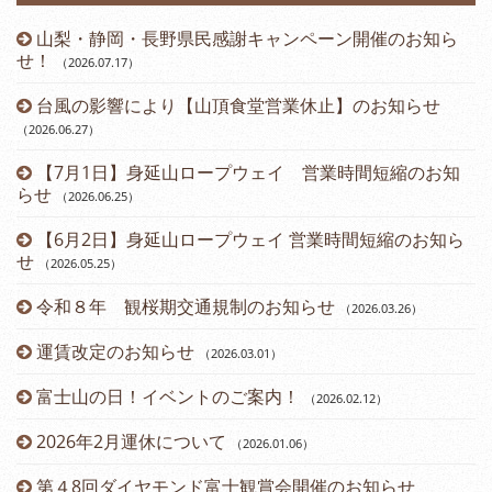
山梨・静岡・長野県民感謝キャンペーン開催のお知ら
）
せ！
（2026.07.17
）
台風の影響により【山頂食堂営業休止】のお知らせ
（2026.06.27
）
（2
【7月1日】身延山ロープウェイ 営業時間短縮のお知
らせ
（2026.06.25
）
（2
【6月2日】身延山ロープウェイ 営業時間短縮のお知ら
せ
（2026.05.25
）
令和８年 観桜期交通規制のお知らせ
（2026.03.26
）
（2
運賃改定のお知らせ
（2026.03.01
）
富士山の日！イベントのご案内！
（2026.02.12
）
2026年2月運休について
（2026.01.06
）
第４8回ダイヤモンド富士観賞会開催のお知らせ