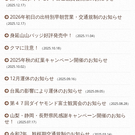
（2025.12.17
）
2026年初日の出特別早朝営業・交通規制のお知らせ
（2025.12.17
）
身延山山バッジ好評発売中！
（2025.11.04
）
（2
クマに注意！
（2025.10.18
）
（2
2025年秋の紅葉キャンペーン開催のお知らせ
（2025.10.02
）
12月運休のお知らせ
（2025.09.16
）
台風の影響により運休のお知らせ
（2025.09.05
）
第４７回ダイヤモンド富士観賞会のお知らせ
（2025.08.28
）
山梨・静岡・長野県民感謝キャンペーン開催のお知ら
せ！
（2025.07.17
）
令和7年 観桜期交通規制のお知らせ
（2025.03.14
）
（2