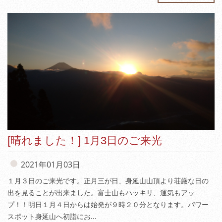
[晴れました！] 1月3日のご来光
2021年01月03日
１月３日のご来光です。正月三が日、身延山山頂より荘厳な日の
出を見ることが出来ました。富士山もハッキリ、運気もアッ
プ！！明日１月４日からは始発が９時２０分となります。パワー
スポット身延山へ初詣にお...