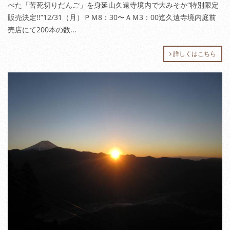
べた「苦死切りだんご」を身延山久遠寺境内で大みそか“特別限定
販売決定!!”12/31（月）ＰＭ8：30〜ＡＭ3：00迄久遠寺境内庭前
売店にて200本の数...
詳しくはこちら