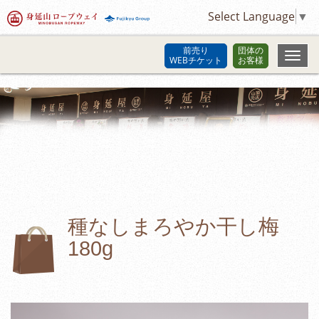
Select Language
▼
前売り
団体の
WEBチケット
お客様
種なしまろやか干し梅
180g