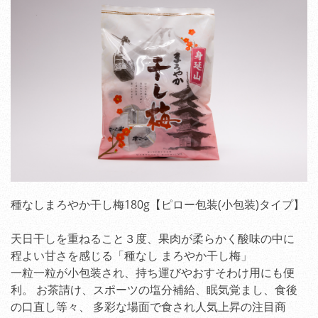
種なしまろやか干し梅180g【ピロー包装(小包装)タイプ】
天日干しを重ねること３度、果肉が柔らかく酸味の中に
程よい甘さを感じる「種なし まろやか干し梅」
一粒一粒が小包装され、持ち運びやおすそわけ用にも便
利。 お茶請け、スポーツの塩分補給、眠気覚まし、食後
の口直し等々、 多彩な場面で食され人気上昇の注目商