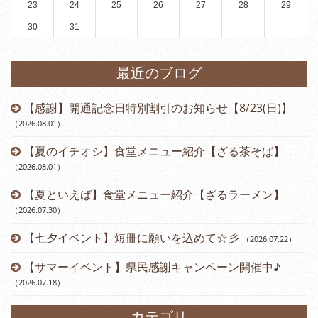
23
24
25
26
27
28
29
30
31
最近のブログ
【感謝】開通記念日特別割引のお知らせ【8/23(日)】
（2026.08.01
）
【夏のイチオシ】食堂メニュー紹介【ざる茶そば】
（2026.08.01
）
【夏といえば】食堂メニュー紹介【ざるラーメン】
（2026.07.30
）
【七夕イベント】短冊に願いを込めて☆彡
（2026.07.22
）
【サマーイベント】県民感謝キャンペーン開催中♪
（2026.07.18
）
カテゴリ