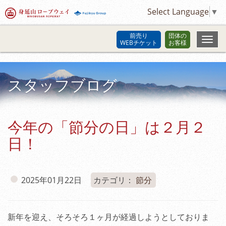
Select Language
▼
前売り
団体の
WEBチケット
お客様
スタッフブログ
今年の「節分の日」は２月２
日！
2025年01月22日
カテゴリ：
節分
新年を迎え、そろそろ１ヶ月が経過しようとしておりま