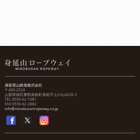
身延登山鉄道株式会社
〒409-2524
山梨県南巨摩郡身延町身延字上の山4226-2
TEL 0556-62-1081
FAX 0556-62-2882
info@minobusanropeway.co.jp