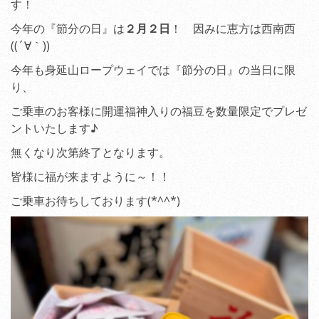
す！
今年の『節分の日』は
２月２日
！ 因みに恵方は西南西
((´∀｀))
今年も身延山ロープウェイでは『節分の日』の当日に限
り、
ご乗車のお客様に開運福神入りの福豆を数量限定でプレゼ
ントいたします♪
無くなり次第終了となります。
皆様に福が来ますように～！！
ご乗車お待ちしております(*^^*)