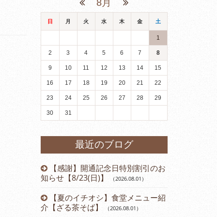
8月
日
月
火
水
木
金
土
1
2
3
4
5
6
7
8
9
10
11
12
13
14
15
16
17
18
19
20
21
22
23
24
25
26
27
28
29
30
31
最近のブログ
【感謝】開通記念日特別割引のお
知らせ【8/23(日)】
（2026.08.01
）
【夏のイチオシ】食堂メニュー紹
介【ざる茶そば】
（2026.08.01
）