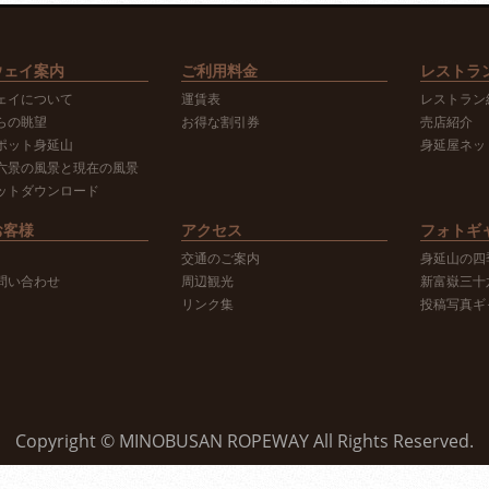
ウェイ案内
ご利用料金
レストラ
ェイについて
運賃表
レストラン
らの眺望
お得な割引券
売店紹介
ポット身延山
身延屋ネッ
六景の風景と現在の風景
ットダウンロード
お客様
アクセス
フォトギ
交通のご案内
身延山の四
問い合わせ
周辺観光
新富嶽三十
リンク集
投稿写真ギ
Copyright © MINOBUSAN ROPEWAY All Rights Reserved.