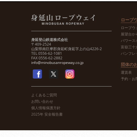
ロープ
ロープウ
展望台か
身延登山鉄道株式会社
パワース
〒409-2524
富嶽三十
山梨県南巨摩郡身延町身延字上の山4226-2
TEL 0556-62-1081
パンフレ
FAX 0556-62-2882
info@minobusanropeway.co.jp
団体の
運賃表
予約・お
よくあるご質問
お問い合わせ
個人情報保護方針
2025年 安全報告書