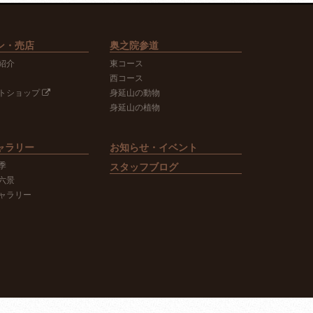
ン・売店
奥之院参道
紹介
東コース
西コース
トショップ
身延山の動物
身延山の植物
ャラリー
お知らせ・イベント
季
スタッフブログ
六景
ャラリー