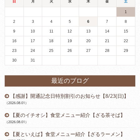
日
月
火
水
木
金
土
1
2
3
4
5
6
7
8
9
10
11
12
13
14
15
16
17
18
19
20
21
22
23
24
25
26
27
28
29
30
31
最近のブログ
【感謝】開通記念日特別割引のお知らせ【8/23(日)】
（2026.08.01
）
【夏のイチオシ】食堂メニュー紹介【ざる茶そば】
（2026.08.01
）
【夏といえば】食堂メニュー紹介【ざるラーメン】