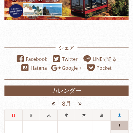
シェア
Facebook
Twitter
LINEで送る
Hatena
Google +
Pocket
カレンダー
8月
日
月
火
水
木
金
土
1