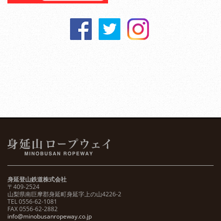
身延登山鉄道株式会社
〒409-2524
山梨県南巨摩郡身延町身延字上の山4226-2
TEL 0556-62-1081
FAX 0556-62-2882
info@minobusanropeway.co.jp