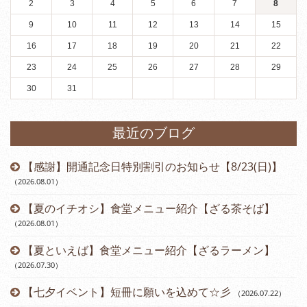
2
3
4
5
6
7
8
9
10
11
12
13
14
15
16
17
18
19
20
21
22
23
24
25
26
27
28
29
30
31
最近のブログ
【感謝】開通記念日特別割引のお知らせ【8/23(日)】
（2026.08.01
）
【夏のイチオシ】食堂メニュー紹介【ざる茶そば】
（2026.08.01
）
【夏といえば】食堂メニュー紹介【ざるラーメン】
（2026.07.30
）
【七夕イベント】短冊に願いを込めて☆彡
（2026.07.22
）