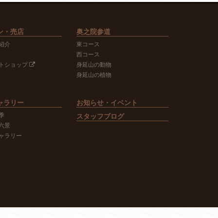
ン・売店
奥之院参道
紹介
東コース
西コース
トショップ
身延山の動物
身延山の植物
ャラリー
お知らせ・イベント
季
スタッフブログ
六景
ャラリー