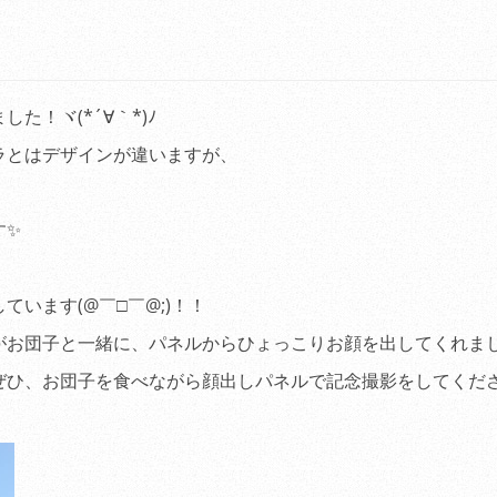
！ヾ(*´∀｀*)ﾉ
ラとはデザインが違いますが、
す✨
います(@￣□￣@;)！！
がお団子と一緒に、パネルからひょっこりお顔を出してくれま
ぜひ、お団子を食べながら顔出しパネルで記念撮影をしてくだ