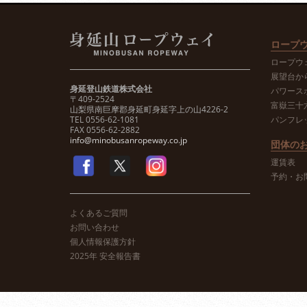
ロープ
ロープウ
展望台か
身延登山鉄道株式会社
パワース
〒409-2524
富嶽三十
山梨県南巨摩郡身延町身延字上の山4226-2
TEL 0556-62-1081
パンフレ
FAX 0556-62-2882
info@minobusanropeway.co.jp
団体の
運賃表
予約・お
よくあるご質問
お問い合わせ
個人情報保護方針
2025年 安全報告書