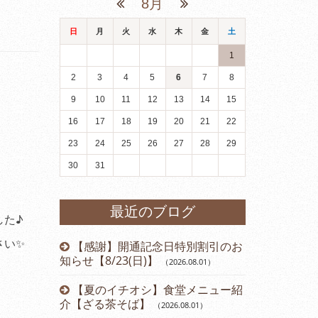
8月
日
月
火
水
木
金
土
1
2
3
4
5
6
7
8
9
10
11
12
13
14
15
16
17
18
19
20
21
22
23
24
25
26
27
28
29
30
31
最近のブログ
した♪
さい✨
【感謝】開通記念日特別割引のお
知らせ【8/23(日)】
（2026.08.01
）
【夏のイチオシ】食堂メニュー紹
介【ざる茶そば】
（2026.08.01
）