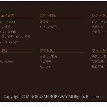
ウェイ案内
ご利用料金
レストラ
ェイについて
運賃表
レストラン
らの眺望
お得な割引券
売店紹介
ポット身延山
身延屋ネッ
六景の風景と現在の風景
ットダウンロード
お客様
アクセス
フォトギ
交通のご案内
身延山の四
問い合わせ
周辺観光
新富嶽三十
リンク集
投稿写真ギ
Copyright © MINOBUSAN ROPEWAY All Rights Reserved.