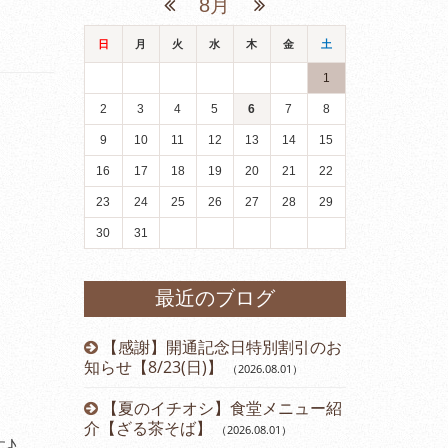
8月
日
月
火
水
木
金
土
1
2
3
4
5
6
7
8
9
10
11
12
13
14
15
16
17
18
19
20
21
22
23
24
25
26
27
28
29
30
31
最近のブログ
【感謝】開通記念日特別割引のお
知らせ【8/23(日)】
（2026.08.01
）
【夏のイチオシ】食堂メニュー紹
介【ざる茶そば】
（2026.08.01
）
す♪