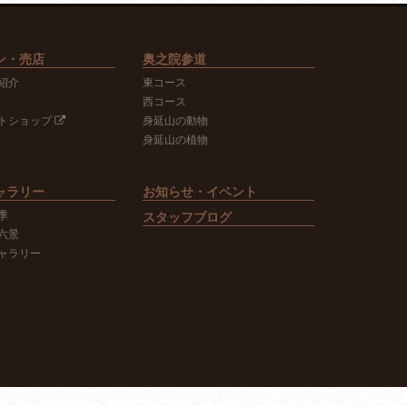
ン・売店
奥之院参道
紹介
東コース
西コース
トショップ
身延山の動物
身延山の植物
ャラリー
お知らせ・イベント
季
スタッフブログ
六景
ャラリー