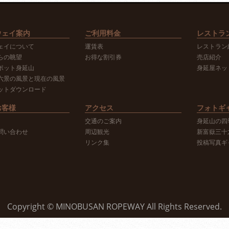
ウェイ案内
ご利用料金
レストラ
ェイについて
運賃表
レストラン
らの眺望
お得な割引券
売店紹介
ポット身延山
身延屋ネッ
六景の風景と現在の風景
ットダウンロード
お客様
アクセス
フォトギ
交通のご案内
身延山の四
問い合わせ
周辺観光
新富嶽三十
リンク集
投稿写真ギ
Copyright © MINOBUSAN ROPEWAY All Rights Reserved.