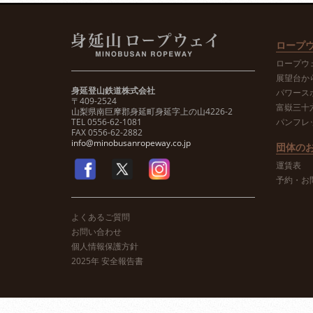
ロープ
ロープウ
展望台か
身延登山鉄道株式会社
パワース
〒409-2524
富嶽三十
山梨県南巨摩郡身延町身延字上の山4226-2
TEL 0556-62-1081
パンフレ
FAX 0556-62-2882
info@minobusanropeway.co.jp
団体の
運賃表
予約・お
よくあるご質問
お問い合わせ
個人情報保護方針
2025年 安全報告書