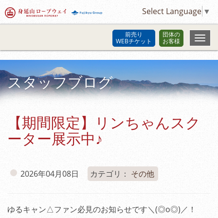
Select Language
▼
前売り
団体の
WEBチケット
お客様
スタッフブログ
【期間限定】リンちゃんスク
ーター展示中♪
2026年04月08日
カテゴリ：
その他
ゆるキャン△ファン必見のお知らせです＼(◎o◎)／！