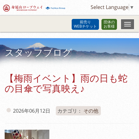
Select Language
▼
前売り
団体の
WEBチケット
お客様
スタッフブログ
【梅雨イベント】雨の日も蛇
の目傘で写真映え♪
2026年06月12日
カテゴリ：
その他